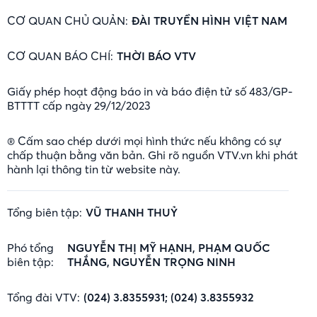
CƠ QUAN CHỦ QUẢN:
ĐÀI TRUYỀN HÌNH VIỆT NAM
CƠ QUAN BÁO CHÍ:
THỜI BÁO VTV
Giấy phép hoạt động báo in và báo điện tử số 483/GP-
BTTTT cấp ngày 29/12/2023
® Cấm sao chép dưới mọi hình thức nếu không có sự
chấp thuận bằng văn bản. Ghi rõ nguồn VTV.vn khi phát
hành lại thông tin từ website này.
Tổng biên tập:
VŨ THANH THUỶ
Phó tổng
NGUYỄN THỊ MỸ HẠNH, PHẠM QUỐC
biên tập:
THẮNG, NGUYỄN TRỌNG NINH
Tổng đài VTV:
(024) 3.8355931; (024) 3.8355932