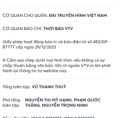
CƠ QUAN CHỦ QUẢN:
ĐÀI TRUYỀN HÌNH VIỆT NAM
CƠ QUAN BÁO CHÍ:
THỜI BÁO VTV
Giấy phép hoạt động báo in và báo điện tử số 483/GP-
BTTTT cấp ngày 29/12/2023
® Cấm sao chép dưới mọi hình thức nếu không có sự
chấp thuận bằng văn bản. Ghi rõ nguồn VTV.vn khi phát
hành lại thông tin từ website này.
Tổng biên tập:
VŨ THANH THUỶ
Phó tổng
NGUYỄN THỊ MỸ HẠNH, PHẠM QUỐC
biên tập:
THẮNG, NGUYỄN TRỌNG NINH