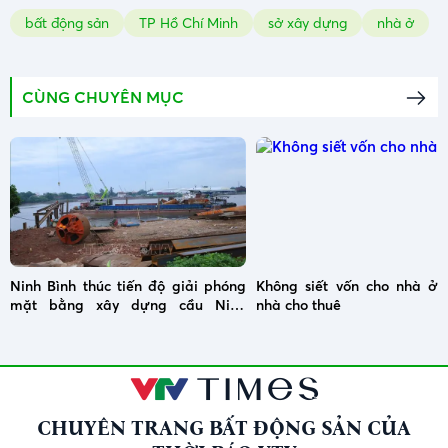
bất động sản
TP Hồ Chí Minh
sở xây dựng
nhà ở
CÙNG CHUYÊN MỤC
Ninh Bình thúc tiến độ giải phóng
Không siết vốn cho nhà ở x
mặt bằng xây dựng cầu Ninh
nhà cho thuê
Cường
CHUYÊN TRANG BẤT ĐỘNG SẢN CỦA