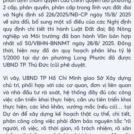
phân định thẩm quyền của chính quyền địa phương
2 cấp, phân quyền, phân cấp trong lĩnh vực đất đai
và Nghị định số 226/2025/NĐ-CP ngày 15/8/ 2025
về sửa đổi, bổ sung một số điều của các Nghị định
quy định chi tiết thi hành Luật Đất đai; Bộ Nông
nghiệp và Môi trường đã ban hành Văn bản hợp
nhất số 50/VBHN-BNNMT ngày 28/8/ 2025. Đồng
thời, hiện nay đồ án quy hoạch phân khu tỷ lệ
1/2000 tại dự án phường Long Phước đã được
UBND TP. Thủ Đức (cũ) phê duyệt.
Vì vây, UBND TP Hồ Chí Minh giao Sở Xây dựng
chủ trì, phối hợp với các cơ quan, đơn vị liên quan
và nhà đầu tư rà soát, hệ thống đầy đủ các công
việc cần triển khai thực hiện, cần ưu tiên triển khai
thực hiện, các khó khăn, vướng mắc (nếu có)… tại
Dự án để xây dựng kế hoạch thật cụ thể, chi tiết,
phân công công việc phải đảm bảo nguyên tắc “rõ
người, rõ việc, rõ thời gian, rõ trách nhiệm, rõ sản