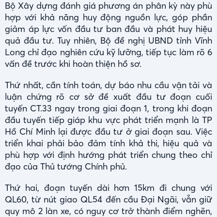
Bộ Xây dựng đánh giá phương án phân kỳ này phù
hợp với khả năng huy động nguồn lực, góp phần
giảm áp lực vốn đầu tư ban đầu và phát huy hiệu
quả đầu tư. Tuy nhiên, Bộ đề nghị UBND tỉnh Vĩnh
Long chỉ đạo nghiên cứu kỹ lưỡng, tiếp tục làm rõ 6
vấn đề trước khi hoàn thiện hồ sơ.
Thứ nhất, cần tính toán, dự báo nhu cầu vận tải và
luận chứng rõ cơ sở đề xuất đầu tư đoạn cuối
tuyến CT.33 ngay trong giai đoạn 1, trong khi đoạn
đầu tuyến tiếp giáp khu vực phát triển mạnh là TP
Hồ Chí Minh lại được đầu tư ở giai đoạn sau. Việc
triển khai phải bảo đảm tính khả thi, hiệu quả và
phù hợp với định hướng phát triển chung theo chỉ
đạo của Thủ tướng Chính phủ.
Thứ hai, đoạn tuyến dài hơn 15km đi chung với
QL60, từ nút giao QL54 đến cầu Đại Ngãi, vẫn giữ
quy mô 2 làn xe, có nguy cơ trở thành điểm nghẽn,