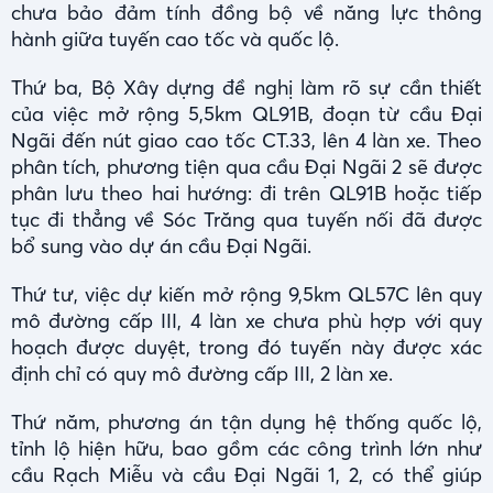
chưa bảo đảm tính đồng bộ về năng lực thông
hành giữa tuyến cao tốc và quốc lộ.
Thứ ba, Bộ Xây dựng đề nghị làm rõ sự cần thiết
của việc mở rộng 5,5km QL91B, đoạn từ cầu Đại
Ngãi đến nút giao cao tốc CT.33, lên 4 làn xe. Theo
phân tích, phương tiện qua cầu Đại Ngãi 2 sẽ được
phân lưu theo hai hướng: đi trên QL91B hoặc tiếp
tục đi thẳng về Sóc Trăng qua tuyến nối đã được
bổ sung vào dự án cầu Đại Ngãi.
Thứ tư, việc dự kiến mở rộng 9,5km QL57C lên quy
mô đường cấp III, 4 làn xe chưa phù hợp với quy
hoạch được duyệt, trong đó tuyến này được xác
định chỉ có quy mô đường cấp III, 2 làn xe.
Thứ năm, phương án tận dụng hệ thống quốc lộ,
tỉnh lộ hiện hữu, bao gồm các công trình lớn như
cầu Rạch Miễu và cầu Đại Ngãi 1, 2, có thể giúp