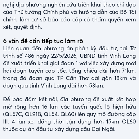
nghị địa phương nghiên cứu triển khai theo chỉ đạo
của Thủ tướng Chính phủ và hướng dẫn của Bộ Tài
chính, làm cơ sở báo cáo cấp có thẩm quyền xem
xét, quyết định.
6 vấn đề cần tiếp tục làm rõ
Liên quan đến phương án phân kỳ đầu tư, tại Tờ
trình số 486 ngày 22/5/2026, UBND tỉnh Vĩnh Long
đề xuất triển khai giai đoạn 1 với việc xây dựng mới
hai đoạn tuyến cao tốc, tổng chiều dài hơn 71km,
trong đó đoạn qua TP Cần Thơ dài gần 18km và
đoạn qua tỉnh Vĩnh Long dài hơn 53km.
Để bảo đảm kết nối, địa phương đề xuất kết hợp
mở rộng hơn 16 km các tuyến quốc lộ hiện hữu
(QL57C, QL91B, QL54, QL60) lên quy mô đường cấp
III, 4 làn xe, đồng thời tận dụng hơn 15km QL60
thuộc dự án đầu tư xây dựng cầu Đại Ngãi.