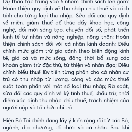
Dự thảo tập trung vào 6 nhóm chính sách lớn gồm:
Hoàn thiện quy định về thu nhập chịu thuế và cách
tính cho từng loại thu nhập; Sửa đổi các quy định
về miễn, giảm thuế để thúc đẩy khoa học, công
nghệ, đổi mới sáng tạo, chuyển đổi số, phát triển
kinh tế tư nhân và nông nghiệp, nông thôn; Hoàn
thiện chính sách đối với cá nhân kinh doanh; Điều
chỉnh mức giảm trừ gia cảnh theo biến động kinh
tế, giá cả và mức sống, đồng thời bổ sung các
khoản giảm trừ đặc thù, từ thiện và nhân đạo; Điều
chỉnh biểu thuế lũy tiến từng phần cho cá nhân cư
trú có thu nhập từ lương, công và các mức thuế
suất toàn phần với một số loại thu nhập; Rà soát,
sửa đổi các quy định về kỳ tính thuế, khấu trừ, thời
điểm xác định thu nhập chịu thuế, trách nhiệm của
người nộp và tổ chức chi trả.
Hiện Bộ Tài chính đang lấy ý kiến rộng rãi từ các Bộ,
ngành, địa phương, tổ chức và cá nhân. Sau khi