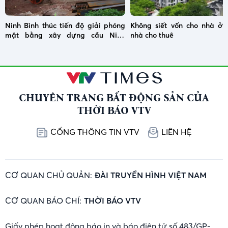
Ninh Bình thúc tiến độ giải phóng
Không siết vốn cho nhà ở x
mặt bằng xây dựng cầu Ninh
nhà cho thuê
Cường
CHUYÊN TRANG BẤT ĐỘNG SẢN CỦA
THỜI BÁO VTV
CỔNG THÔNG TIN VTV
LIÊN HỆ
CƠ QUAN CHỦ QUẢN:
ĐÀI TRUYỀN HÌNH VIỆT NAM
CƠ QUAN BÁO CHÍ:
THỜI BÁO VTV
Giấy phép hoạt động báo in và báo điện tử số 483/GP-