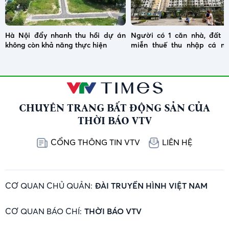
Hà Nội đẩy nhanh thu hồi dự án
Người có 1 căn nhà, đất 
không còn khả năng thực hiện
miễn thuế thu nhập cá nh
chuyển nhượng
CHUYÊN TRANG BẤT ĐỘNG SẢN CỦA
THỜI BÁO VTV
CỔNG THÔNG TIN VTV
LIÊN HỆ
CƠ QUAN CHỦ QUẢN:
ĐÀI TRUYỀN HÌNH VIỆT NAM
CƠ QUAN BÁO CHÍ:
THỜI BÁO VTV