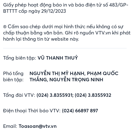
Giấy phép hoạt động báo in và báo điện tử số 483/GP-
BTTTT cấp ngày 29/12/2023
® Cấm sao chép dưới mọi hình thức nếu không có sự
chấp thuận bằng văn bản. Ghi rõ nguồn VTV.vn khi phát
hành lại thông tin từ website này.
Tổng biên tập:
VŨ THANH THUỶ
Phó tổng
NGUYỄN THỊ MỸ HẠNH, PHẠM QUỐC
biên tập:
THẮNG, NGUYỄN TRỌNG NINH
Tổng đài VTV:
(024) 3.8355931; (024) 3.8355932
Điện thoại Thời báo VTV:
(024) 66897 897
Email:
Toasoan@vtv.vn