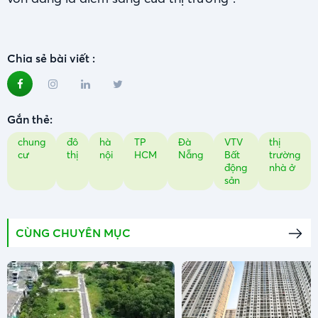
Chia sẻ bài viết :
Gắn thẻ:
chung
đô
hà
TP
Đà
VTV
thị
cư
thị
nội
HCM
Nẵng
Bất
trường
động
nhà ở
sản
CÙNG CHUYÊN MỤC