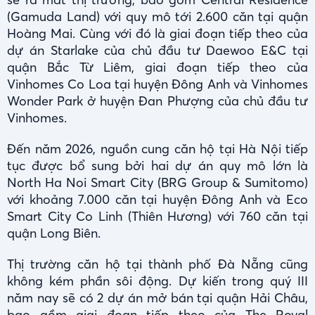
(Gamuda Land) với quy mô tới 2.600 căn tại quận
Hoàng Mai. Cùng với đó là giai đoạn tiếp theo của
dự án Starlake của chủ đầu tư Daewoo E&C tại
quận Bắc Từ Liêm, giai đoạn tiếp theo của
Vinhomes Co Loa tại huyện Đông Anh và Vinhomes
Wonder Park ở huyện Đan Phượng của chủ đầu tư
Vinhomes.
Đến năm 2026, nguồn cung căn hộ tại Hà Nội tiếp
tục được bổ sung bởi hai dự án quy mô lớn là
North Ha Noi Smart City (BRG Group & Sumitomo)
với khoảng 7.000 căn tại huyện Đông Anh và Eco
Smart City Co Linh (Thiên Hương) với 760 căn tại
quận Long Biên.
Thị trường căn hộ tại thành phố Đà Nẵng cũng
không kém phần sôi động. Dự kiến trong quý III
năm nay sẽ có 2 dự án mở bán tại quận Hải Châu,
bao gồm giai đoạn tiếp theo của The Royal