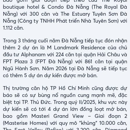
boutique hotel & Condo Đà Nẵng (The Royal Đà
Nẵng) với 300 căn và The Estuary Tuyên Sơn Đà
Nẵng (Công ty TNHH Phát triển Nhà Tuyên Sơn) với
1.112 căn.
Trong 3 tháng cuối năm Đà Nẵng tiếp tục đón nhận
thêm 2 dự án là M Landmark Residence của chủ
đầu tư Alphanam với 224 căn tại quận Hải Châu và
FPT Plaza 3 (FPT Đà Nẵng) với 861 căn tại quận
Ngũ Hành Sơn. Năm 2026 tại Đà Nẵng sẽ tiếp tục
có thêm 5 dự án dự kiến được mở bán.
Thị trường căn hộ TP Hồ Chí Minh cũng được dự
báo sẽ có sự bùng nổ nguồn cung mạnh mẽ, đặc
biệt tại TP. Thủ Đức. Trong quý II/2025, khu vực này
dự kiến sẽ có tới 4 dự án lớn đồng loạt mở bán,
bao gồm Masteri Grand View – Giai đoạn 2
(Masterise Homes) với quy mô "khủng" 10.000 căn,
The East Valley (Refico) với 3.200 căn, Diamond