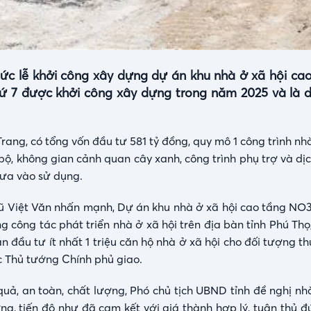
hức lễ khởi công xây dựng dự án khu nhà ở xã hội c
hứ 7 được khởi công xây dựng trong năm 2025 và là 
ang, có tổng vốn đầu tư 581 tỷ đồng, quy mô 1 công trình nh
 bộ, không gian cảnh quan cây xanh, công trình phụ trợ và d
đưa vào sử dụng.
h Vũ Việt Văn nhấn mạnh, Dự án khu nhà ở xã hội cao tầng NO
 công tác phát triển nhà ở xã hội trên địa bàn tỉnh Phú Th
n đầu tư ít nhất 1 triệu căn hộ nhà ở xã hội cho đối tượng t
 Thủ tướng Chính phủ giao.
quả, an toàn, chất lượng, Phó chủ tịch UBND tỉnh đề nghị nh
ng, tiến độ như đã cam kết với giá thành hợp lý, tuân thủ đ