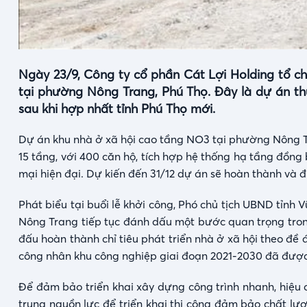
Ngày 23/9, Công ty cổ phần Cát Lợi Holding tổ c
tại phường Nông Trang, Phú Thọ. Đây là dự án t
sau khi hợp nhất tỉnh Phú Thọ mới.
Dự án khu nhà ở xã hội cao tầng NO3 tại phường Nông Tr
15 tầng, với 400 căn hộ, tích hợp hệ thống hạ tầng đồng
mại hiện đại. Dự kiến đến 31/12 dự án sẽ hoàn thành và 
Phát biểu tại buổi lễ khởi công, Phó chủ tịch UBND tỉn
Nông Trang tiếp tục đánh dấu một bước quan trọng trong
đấu hoàn thành chỉ tiêu phát triển nhà ở xã hội theo đề á
công nhân khu công nghiệp giai đoạn 2021-2030 đã được
Để đảm bảo triển khai xây dựng công trình nhanh, hiệu 
trung nguồn lực để triển khai thi công đảm bảo chất lượ