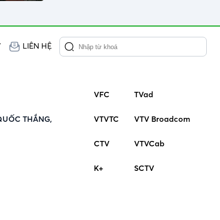
V
LIÊN HỆ
VFC
TVad
QUỐC THẮNG,
VTVTC
VTV Broadcom
CTV
VTVCab
K+
SCTV