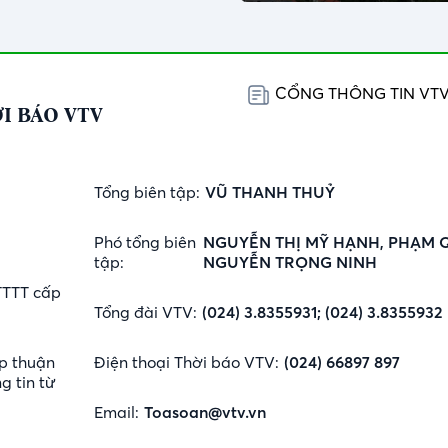
CỔNG THÔNG TIN VT
I BÁO VTV
Tổng biên tập:
VŨ THANH THUỶ
Phó tổng biên
NGUYỄN THỊ MỸ HẠNH, PHẠM 
tập:
NGUYỄN TRỌNG NINH
TTTT cấp
Tổng đài VTV:
(024) 3.8355931; (024) 3.8355932
p thuận
Điện thoại Thời báo VTV:
(024) 66897 897
g tin từ
Email:
Toasoan@vtv.vn