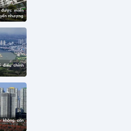
ở được miễn
huyển nhượng
 điều chỉnh
ẽ không còn