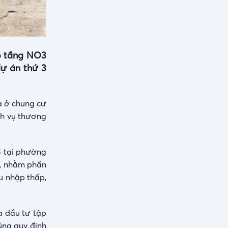
ao tầng NO3
dự án thứ 3
à ở chung cư
ịch vụ thương
3 tại phường
ọ, nhằm phấn
hu nhập thấp,
à đầu tư tập
úng quy định