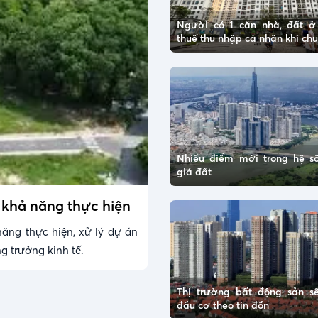
Người có 1 căn nhà, đất 
thuế thu nhập cá nhân khi c
Nhiều điểm mới trong hệ số
giá đất
 khả năng thực hiện
ăng thực hiện, xử lý dự án
g trưởng kinh tế.
Thị trường bất động sản s
đầu cơ theo tin đồn