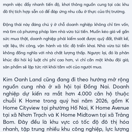
mạnh việc đẩy nhanh tiến độ, khơi thông nguồn cung tại các khu
đô thị tích hợp sẵn có để đáp ứng nhu cầu ở thực của thị trường.
Động thái này đáng chú ý ở chỗ doanh nghiệp không chỉ tìm vốn,
mà tìm cả phương pháp làm nhà vừa túi tiền. Muốn kéo giá về gần
sức mua thật, doanh nghiệp phải kiểm soát được quỹ đất, thiết kế,
vật liệu, thi công, vận hành và tốc độ triển khai. Nhà vừa túi tiền
không đồng nghĩa với nhà chất lượng thấp. Ngược lại, đó là phân
khúc đòi hỏi kỷ luật chi phí cao hơn, vì chỉ cần một khâu đội giá,
sản phẩm sẽ lập tức rời khỏi tầm với của người mua.
Kim Oanh Land cũng đang đi theo hướng mở rộng
nguồn cung nhà ở xã hội tại Đồng Nai. Doanh
nghiệp dự kiến ra mắt hơn 4.000 căn hộ thuộc
chuỗi K Home trong quý hai năm 2026, gồm K
Home Cityview tại phường Hố Nai, K Home Avenue
tại xã Nhơn Trạch và K Home Midtown tại xã Trảng
Bom. Đây đều là khu vực có tốc độ đô thị hóa
nhanh, tập trung nhiều khu công nghiệp, lực lượng