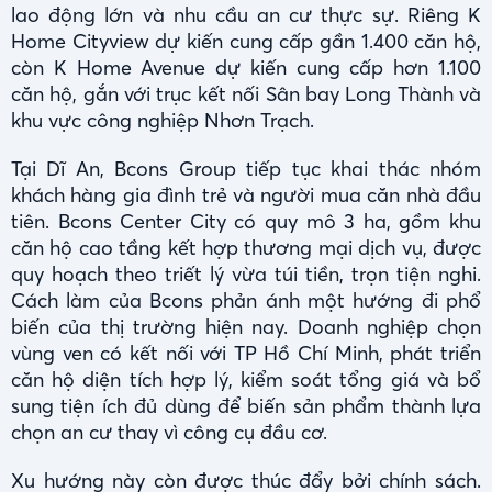
lao động lớn và nhu cầu an cư thực sự. Riêng K
Home Cityview dự kiến cung cấp gần 1.400 căn hộ,
còn K Home Avenue dự kiến cung cấp hơn 1.100
căn hộ, gắn với trục kết nối Sân bay Long Thành và
khu vực công nghiệp Nhơn Trạch.
Tại Dĩ An, Bcons Group tiếp tục khai thác nhóm
khách hàng gia đình trẻ và người mua căn nhà đầu
tiên. Bcons Center City có quy mô 3 ha, gồm khu
căn hộ cao tầng kết hợp thương mại dịch vụ, được
quy hoạch theo triết lý vừa túi tiền, trọn tiện nghi.
Cách làm của Bcons phản ánh một hướng đi phổ
biến của thị trường hiện nay. Doanh nghiệp chọn
vùng ven có kết nối với TP Hồ Chí Minh, phát triển
căn hộ diện tích hợp lý, kiểm soát tổng giá và bổ
sung tiện ích đủ dùng để biến sản phẩm thành lựa
chọn an cư thay vì công cụ đầu cơ.
Xu hướng này còn được thúc đẩy bởi chính sách.