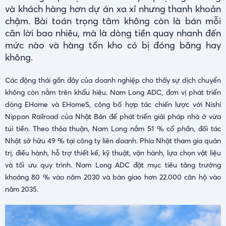
và khách hàng hơn dự án xa xỉ nhưng thanh khoản
chậm. Bài toán trọng tâm không còn là bán mỗi
căn lời bao nhiêu, mà là dòng tiền quay nhanh đến
mức nào và hàng tồn kho có bị đóng băng hay
không.
Các động thái gần đây của doanh nghiệp cho thấy sự dịch chuyển
không còn nằm trên khẩu hiệu. Nam Long ADC, đơn vị phát triển
dòng EHome và EHomeS, công bố hợp tác chiến lược với Nishi
Nippon Railroad của Nhật Bản để phát triển giải pháp nhà ở vừa
túi tiền. Theo thỏa thuận, Nam Long nắm 51 % cổ phần, đối tác
Nhật sở hữu 49 % tại công ty liên doanh. Phía Nhật tham gia quản
trị, điều hành, hỗ trợ thiết kế, kỹ thuật, vận hành, lựa chọn vật liệu
và tối ưu quy trình. Nam Long ADC đặt mục tiêu tăng trưởng
khoảng 80 % vào năm 2030 và bàn giao hơn 22.000 căn hộ vào
năm 2035.