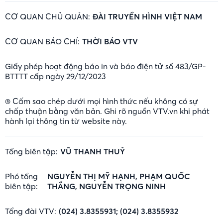
CƠ QUAN CHỦ QUẢN:
ĐÀI TRUYỀN HÌNH VIỆT NAM
CƠ QUAN BÁO CHÍ:
THỜI BÁO VTV
Giấy phép hoạt động báo in và báo điện tử số 483/GP-
BTTTT cấp ngày 29/12/2023
® Cấm sao chép dưới mọi hình thức nếu không có sự
chấp thuận bằng văn bản. Ghi rõ nguồn VTV.vn khi phát
hành lại thông tin từ website này.
Tổng biên tập:
VŨ THANH THUỶ
Phó tổng
NGUYỄN THỊ MỸ HẠNH, PHẠM QUỐC
biên tập:
THẮNG, NGUYỄN TRỌNG NINH
Tổng đài VTV:
(024) 3.8355931; (024) 3.8355932