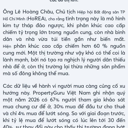
Ông Lê Hoàng Châu, Chủ tịch
Hiệp hội Bất động sản TP
HoREA
,
tình trạng này là mô hình
Hồ Chí Minh (
)
cho rằng
kim tự tháp đảo ngược, khi phân khúc cao cấp
chiếm tỷ trọng lớn trong nguồn cung, còn nhà bình
dân và nhà vừa túi tiền gần như biến mất.
phân khúc cao cấp chiếm hơn 60 % nguồn
Hiện
cung mới. Một thị trường như vậy khó có thể coi là
lành mạnh, bởi nó tạo ra nghịch lý người dân thiếu
nhà để ở, còn thị trường lại thừa những sản phẩm
mà số đông không thể mua.
Các dữ liệu về hành vi người mua càng củng cố xu
hướng này. PropertyGuru Việt Nam ghi nhận quý
một năm 2026 có 67
người tham gia khảo sát
%
mua chung cư để ở, 30
mua để đầu tư cho thuê
%
và chỉ 4
mua để lướt sóng. So với giai đoạn trước,
%
khi tỷ lệ mua để lướt sóng có lúc lên tới 30 đến
40
, sự thay đổi này cho thấy thị trường đang bớt
%