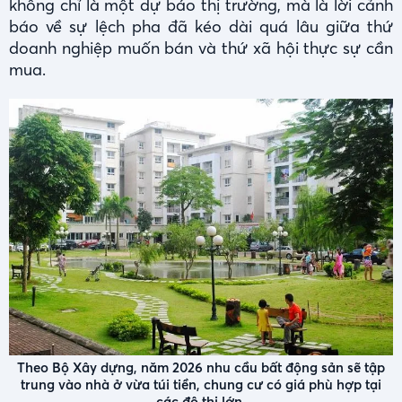
không chỉ là một dự báo thị trường, mà là lời cảnh
báo về sự lệch pha đã kéo dài quá lâu giữa thứ
doanh nghiệp muốn bán và thứ xã hội thực sự cần
mua.
Theo Bộ Xây dựng, năm 2026 nhu cầu bất động sản sẽ tập
trung vào nhà ở vừa túi tiền, chung cư có giá phù hợp tại
các đô thị lớn.