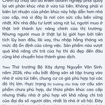
Chính sự thay đổi đó khiến doanh nghiệp phải quay
lại với phân khúc nhà ở vừa túi tiền. Không phải vì
biên lợi nhuận của phân khúc này hấp dẫn hơn nhà
cao cấp, mà vì đây là nơi còn sức cầu bền vững
nhất. Khi nhà đầu tư lướt sóng rút lui, người mua ở
thật trở thành lực nâng chính của thị trường.
Nhưng người mua ở thật lại bị giới hạn bởi tiền
tích lũy ban đầu, lãi vay, thu nhập hằng tháng và
mức độ ổn định của công việc. Sản phẩm nào vượt
quá khả năng chi trả của họ thì dù đẹp đến đâu
cũng khó chuyển hóa thành giao dịch.
Thứ trưởng Bộ Xây dựng Nguyễn Văn Sinh.
Theo
năm 2026, nhu cầu bất động sản sẽ tập trung vào
nhà ở vừa túi tiền, chung cư có giá phù hợp tại các
đô thị lớn
hực trạng
cơ cấu sản
. T
thị trường cho thấy
phẩm chưa phù hợp, dư thừa phân khúc cao cấp
nhưng thiếu nhà ở phù hợp với khả năng chi trả
của đại đa số người dân, nhất là nhà ở xã hội. Đây