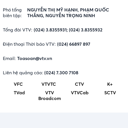
Phó tổng
NGUYỄN THỊ MỸ HẠNH, PHẠM QUỐC
biên tập:
THẮNG, NGUYỄN TRỌNG NINH
Tổng đài VTV:
(024) 3.8355931; (024) 3.8355932
Điện thoại Thời báo VTV:
(024) 66897 897
Email:
Toasoan@vtv.vn
Liên hệ quảng cáo:
(024) 7.300 7108
VFC
VTVTC
CTV
K+
TVad
VTV
VTVCab
SCTV
Broadcom