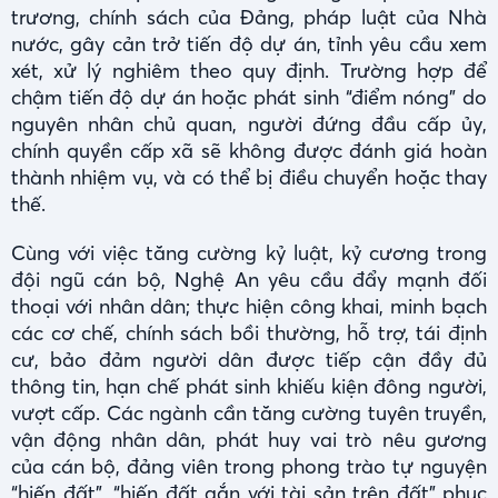
trương, chính sách của Đảng, pháp luật của Nhà
nước, gây cản trở tiến độ dự án, tỉnh yêu cầu xem
xét, xử lý nghiêm theo quy định. Trường hợp để
chậm tiến độ dự án hoặc phát sinh “điểm nóng” do
nguyên nhân chủ quan, người đứng đầu cấp ủy,
chính quyền cấp xã sẽ không được đánh giá hoàn
thành nhiệm vụ, và có thể bị điều chuyển hoặc thay
thế.
Cùng với việc tăng cường kỷ luật, kỷ cương trong
đội ngũ cán bộ, Nghệ An yêu cầu đẩy mạnh đối
thoại với nhân dân; thực hiện công khai, minh bạch
các cơ chế, chính sách bồi thường, hỗ trợ, tái định
cư, bảo đảm người dân được tiếp cận đầy đủ
thông tin, hạn chế phát sinh khiếu kiện đông người,
vượt cấp. Các ngành cần tăng cường tuyên truyền,
vận động nhân dân, phát huy vai trò nêu gương
của cán bộ, đảng viên trong phong trào tự nguyện
“hiến đất”, “hiến đất gắn với tài sản trên đất” phục