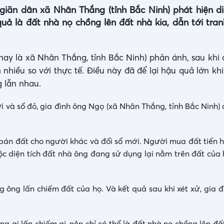
Auto
 giãn dân xã Nhân Thắng (tỉnh Bắc Ninh) phát hiện di
quả là đất nhà nọ chồng lên đất nhà kia, dẫn tới tra
nay là xã Nhân Thắng, tỉnh Bắc Ninh) phản ánh, sau khi 
 nhiều so với thực tế. Điều này đã để lại hậu quả lớn kh
g lẫn nhau.
 và sổ đỏ, gia đình ông Ngọ (xã Nhân Thắng, tỉnh Bắc Ninh)
án đất cho người khác và đổi sổ mới. Người mua đất tiến 
uộc diện tích đất nhà ông đang sử dụng lại nằm trên đất của 
.
g ông lấn chiếm đất của họ. Và kết quả sau khi xét xử, gia 
ông ai lấn chiếm ai, nên chỉ có thể là đất nhà nọ chồng lên đấ