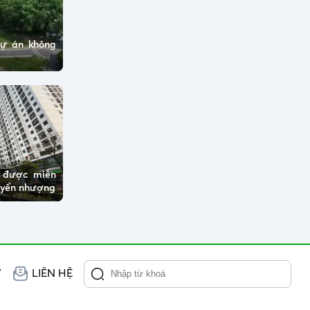
dự án không
ở được miễn
huyển nhượng
V
LIÊN HỆ