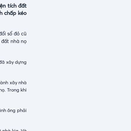
ện tích đất
nh chấp kéo
đổi sổ đỏ cũ
i đất nhà nọ
 đã xây dựng
hành xây nhà
họ. Trong khi
đình ông phải
t nhà kia. Và