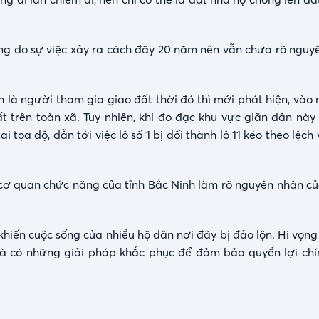
 do sự việc xảy ra cách đây 20 năm nên vẫn chưa rõ nguy
h là người tham gia giao đất thời đó thì mới phát hiện, vào
t trên toàn xã. Tuy nhiên, khi đo đạc khu vực giãn dân này 
tọa độ, dẫn tới việc lô số 1 bị đổi thành lô 11 kéo theo lệch v
 cơ quan chức năng của tỉnh Bắc Ninh làm rõ nguyên nhân của
 khiến cuộc sống của nhiều hộ dân nơi đây bị đảo lộn. Hi vọn
và có những giải pháp khắc phục để đảm bảo quyền lợi ch