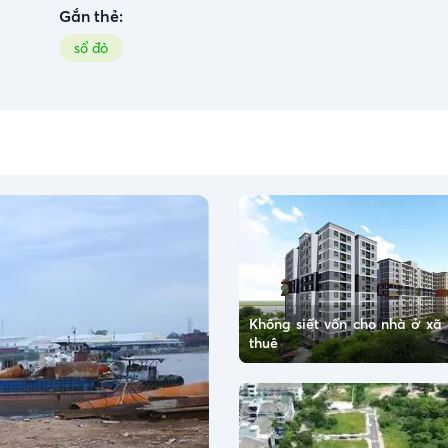
Gắn thẻ:
sổ đỏ
Không siết vốn cho nhà ở xã 
thuê