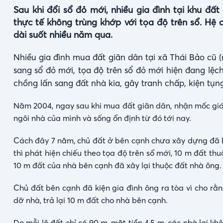
0:11
/
3:13
Sau khi đổi sổ đỏ mới, nhiều gia đình tại khu đất
Time
thực tế không trùng khớp với tọa độ trên sổ. Hệ 
dài suốt nhiều năm qua.
Nhiều gia đình mua đất giãn dân tại xã Thái Bảo cũ (
sang sổ đỏ mới, tọa độ trên sổ đỏ mới hiện đang lệch
chồng lấn sang đất nhà kia, gây tranh chấp, kiện tụn
Năm 2004, ngay sau khi mua đất giãn dân, nhận mốc giới
ngôi nhà của mình và sống ổn định từ đó tới nay.
Cách đây 7 năm, chủ đất ở bên cạnh chưa xây dựng đã b
thì phát hiện chiếu theo tọa độ trên sổ mới, 10 m đất th
10 m đất của nhà bên cạnh đã xây lại thuộc đất nhà ông
Chủ đất bên cạnh đã kiện gia đình ông ra tòa vì cho rằn
dỡ nhà, trả lại 10 m đất cho nhà bên cạnh.
Do mỗi lô đất chỉ có 90 m, mặt tiền 4,5 m, các nhà lại kh