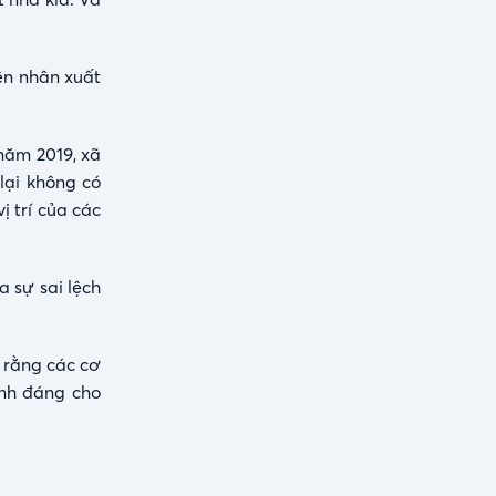
ên nhân xuất
 năm 2019, xã
lại không có
ị trí của các
 sự sai lệch
g rằng các cơ
ính đáng cho