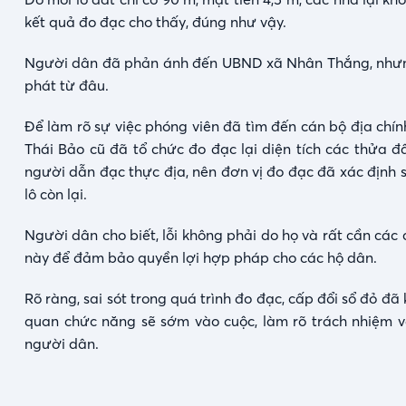
kết quả đo đạc cho thấy, đúng như vậy.
Người dân đã phản ánh đến UBND xã Nhân Thắng, nhưng
phát từ đâu.
Để làm rõ sự việc phóng viên đã tìm đến cán bộ địa chín
Thái Bảo cũ đã tổ chức đo đạc lại diện tích các thửa đấ
người dẫn đạc thực địa, nên đơn vị đo đạc đã xác định sai 
lô còn lại.
Người dân cho biết, lỗi không phải do họ và rất cần các
này để đảm bảo quyền lợi hợp pháp cho các hộ dân.
Rõ ràng, sai sót trong quá trình đo đạc, cấp đổi sổ đỏ đã
quan chức năng sẽ sớm vào cuộc, làm rõ trách nhiệm 
người dân.