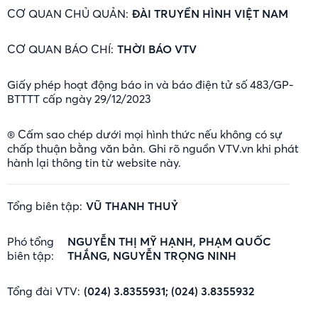
CƠ QUAN CHỦ QUẢN:
ĐÀI TRUYỀN HÌNH VIỆT NAM
CƠ QUAN BÁO CHÍ:
THỜI BÁO VTV
Giấy phép hoạt động báo in và báo điện tử số 483/GP-
BTTTT cấp ngày 29/12/2023
® Cấm sao chép dưới mọi hình thức nếu không có sự
chấp thuận bằng văn bản. Ghi rõ nguồn VTV.vn khi phát
hành lại thông tin từ website này.
Tổng biên tập:
VŨ THANH THUỶ
Phó tổng
NGUYỄN THỊ MỸ HẠNH, PHẠM QUỐC
biên tập:
THẮNG, NGUYỄN TRỌNG NINH
Tổng đài VTV:
(024) 3.8355931; (024) 3.8355932