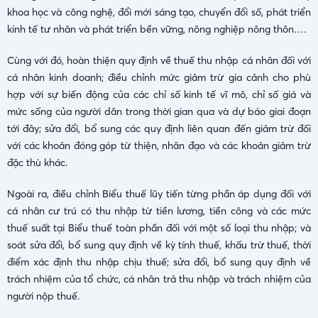
khoa học và công nghệ, đổi mới sáng tạo, chuyển đổi số, phát triển
kinh tế tư nhân và phát triển bền vững, nông nghiệp nông thôn….
Cùng với đó, hoàn thiện quy định về thuế thu nhập cá nhân đối với
cá nhân kinh doanh; điều chỉnh mức giảm trừ gia cảnh cho phù
hợp với sự biến động của các chỉ số kinh tế vĩ mô, chỉ số giá và
mức sống của người dân trong thời gian qua và dự báo giai đoạn
tới đây; sửa đổi, bổ sung các quy định liên quan đến giảm trừ đối
với các khoản đóng góp từ thiện, nhân đạo và các khoản giảm trừ
đặc thù khác.
Ngoài ra, điều chỉnh Biểu thuế lũy tiến từng phần áp dụng đối với
cá nhân cư trú có thu nhập từ tiền lương, tiền công và các mức
thuế suất tại Biểu thuế toàn phần đối với một số loại thu nhập; và
soát sửa đổi, bổ sung quy định về kỳ tính thuế, khấu trừ thuế, thời
điểm xác định thu nhập chịu thuế; sửa đổi, bổ sung quy định về
trách nhiệm của tổ chức, cá nhân trả thu nhập và trách nhiệm của
người nộp thuế.