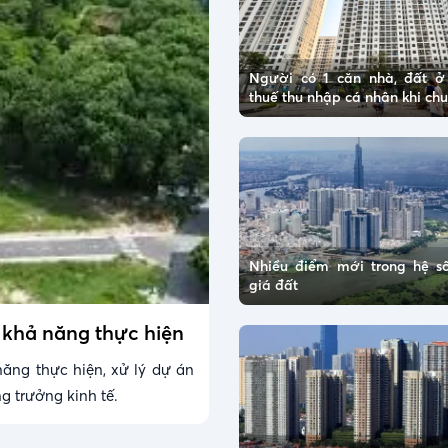
Người có 1 căn nhà, đất 
thuế thu nhập cá nhân khi c
Nhiều điểm mới trong hệ số
giá đất
 khả năng thực hiện
ăng thực hiện, xử lý dự án
g trưởng kinh tế.