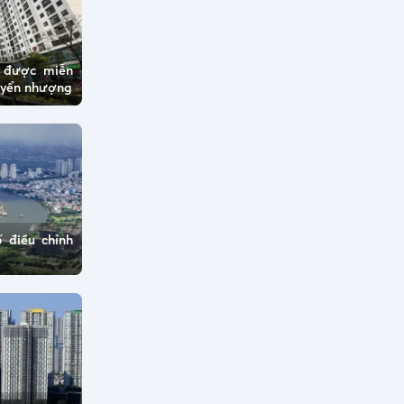
ở được miễn
huyển nhượng
 điều chỉnh