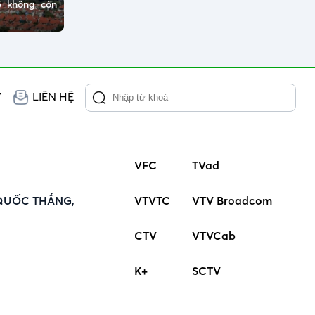
ẽ không còn
V
LIÊN HỆ
VFC
TVad
QUỐC THẮNG,
VTVTC
VTV Broadcom
CTV
VTVCab
K+
SCTV