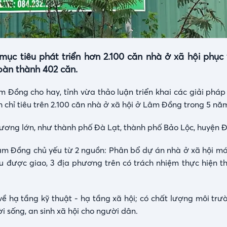
mục tiêu phát triển hơn 2.100 căn nhà ở xã hội phục
oàn thành 402 căn.
m Đồng cho hay, tỉnh vừa thảo luận triển khai các giải phá
 chỉ tiêu trên 2.100 căn nhà ở xã hội ở Lâm Đồng trong 5 năm
phương lớn, như thành phố Đà Lạt, thành phố Bảo Lộc, huyện Đ
âm Đồng chủ yếu từ 2 nguồn: Phân bổ dự án nhà ở xã hội mớ
u được giao, 3 địa phương trên có trách nhiệm thực hiện t
ề hạ tầng kỹ thuật - hạ tầng xã hội; có chất lượng môi trườ
 sống, an sinh xã hội cho người dân.