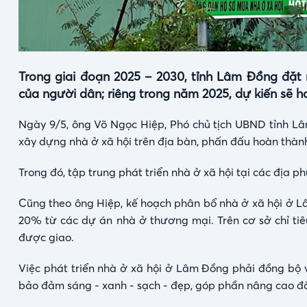
Trong giai đoạn 2025 – 2030, tỉnh Lâm Đồng đặt 
của người dân; riêng trong năm 2025, dự kiến sẽ h
Ngày 9/5, ông Võ Ngọc Hiệp, Phó chủ tịch UBND tỉnh Lâ
xây dựng nhà ở xã hội trên địa bàn, phấn đấu hoàn thành
Trong đó, tập trung phát triển nhà ở xã hội tại các địa 
Cũng theo ông Hiệp, kế hoạch phân bổ nhà ở xã hội ở L
20% từ các dự án nhà ở thương mại. Trên cơ sở chỉ tiê
được giao.
Việc phát triển nhà ở xã hội ở Lâm Đồng phải đồng bộ v
bảo đảm sáng - xanh - sạch - đẹp, góp phần nâng cao đời