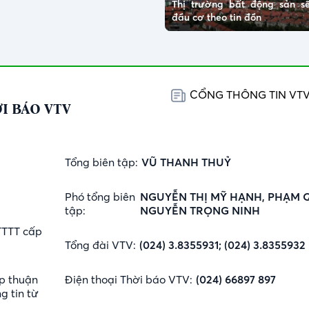
Thị trường bất động sản s
đầu cơ theo tin đồn
CỔNG THÔNG TIN VT
I BÁO VTV
Tổng biên tập:
VŨ THANH THUỶ
Phó tổng biên
NGUYỄN THỊ MỸ HẠNH, PHẠM 
tập:
NGUYỄN TRỌNG NINH
TTTT cấp
Tổng đài VTV:
(024) 3.8355931; (024) 3.8355932
p thuận
Điện thoại Thời báo VTV:
(024) 66897 897
g tin từ