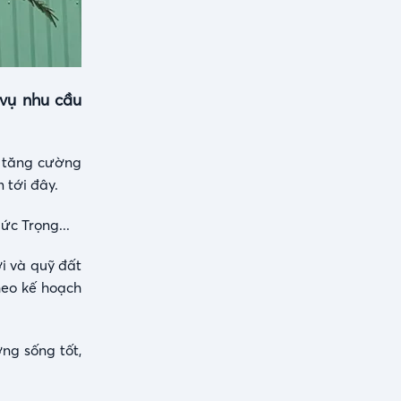
 vụ nhu cầu
p tăng cường
 tới đây.
ức Trọng...
i và quỹ đất
heo kế hoạch
ng sống tốt,