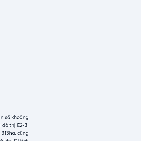
ân số khoảng
đô thị E2-3.
 313ha, cũng
 khu Di tích