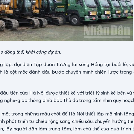
o động thổ, khởi công dự án.
lập, đại diện Tập đoàn Tương lai sông Hồng tại buổi lễ, vi
 là cột mốc đánh dấu bước chuyển mình chiến lược trong q
ầu tiên của Hà Nội được thiết kế với triết lý sinh kế bền v
công nghệ-giao thông phía bắc Thủ đô trong tầm nhìn quy hoạ
 là một trong những mấu chốt để Hà Nội thiết lập mô hình tă
h phát triển từ chiều rộng sang chiều sâu, chuyển hướng tiế
n, lấy người dân làm trung tâm, làm chủ thể của quá trình t