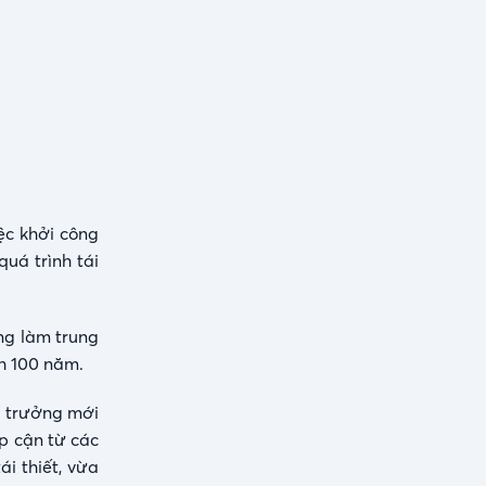
ệc khởi công
uá trình tái
ững làm trung
ch 100 năm.
ng trưởng mới
p cận từ các
ái thiết, vừa