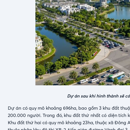
Dự án sau khi hình thành sẽ c
Dự án có quy mô khoảng 696ha, bao gồm 3 khu đất thuộc
200.000 người. Trong đó, khu đất thứ nhất có diện tích
Khu đất thứ hai có quy mô khoảng 23ha, thuộc xã Đông An
thuộc phân khu đô thị XB-2, tiếp giáp đường Vành đai 3,