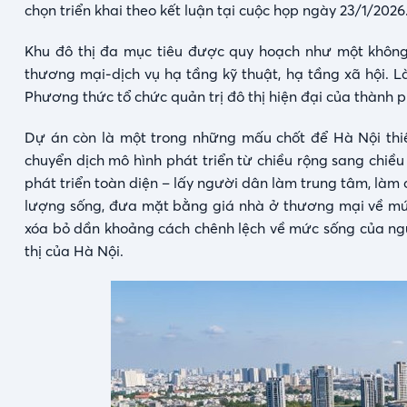
chọn triển khai theo kết luận tại cuộc họp ngày 23/1/2026
Khu đô thị đa mục tiêu được quy hoạch như một không 
thương mại-dịch vụ hạ tầng kỹ thuật, hạ tầng xã hội. L
Phương thức tổ chức quản trị đô thị hiện đại của thành p
Dự án còn là một trong những mấu chốt để Hà Nội thi
chuyển dịch mô hình phát triển từ chiều rộng sang chiề
phát triển toàn diện – lấy người dân làm trung tâm, làm c
lượng sống, đưa mặt bằng giá nhà ở thương mại về mức
xóa bỏ dần khoảng cách chênh lệch về mức sống của ngườ
thị của Hà Nội.