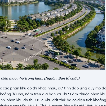
ó diện mạo như trong hình. (Nguồn: Ban tổ chức)
 các phân khu đô thị khác nhau, dự tính đáp ứng quy mô d
 khoảng 360ha, nằm trên địa bàn xã Thư Lâm, thuộc phân khu 
h, phân khu đô thị XB-2. Khu đất thứ ba có diện tích khoảng
 đường cao tốc Hà Nội-Thái Nguyên, khu đấu giá Việt Hùng và