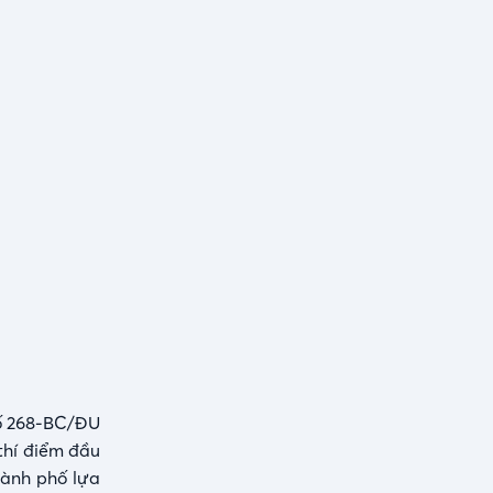
số 268-BC/ĐU
 thí điểm đầu
hành phố lựa