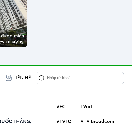
ở được miễn
huyển nhượng
V
LIÊN HỆ
VFC
TVad
QUỐC THẮNG,
VTVTC
VTV Broadcom