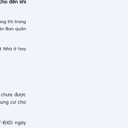
cho đến khi
ng thì trong
hận Ban quản
ật Nhà ở hay
i chưa được
hung cư cho
T-BXD ngày