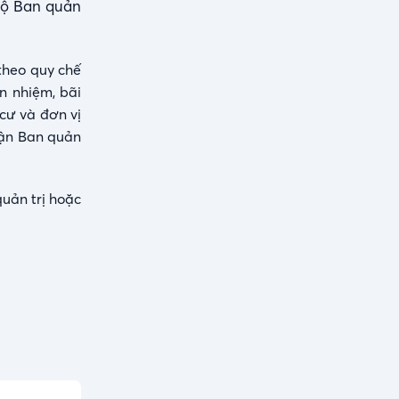
bộ Ban quản
 theo quy chế
n nhiệm, bãi
cư và đơn vị
hận Ban quản
uản trị hoặc