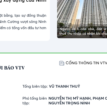
ặt bằng, tạo sự đồng thuận
Ninh Cường vượt sông Ninh
điểm có tổng vốn đầu tư hơn
Người có 1 căn nhà, đất 
thuế thu nhập cá nhân khi c
CỔNG THÔNG TIN VT
I BÁO VTV
Tổng biên tập:
VŨ THANH THUỶ
Phó tổng biên
NGUYỄN THỊ MỸ HẠNH, PHẠM 
tập:
NGUYỄN TRỌNG NINH