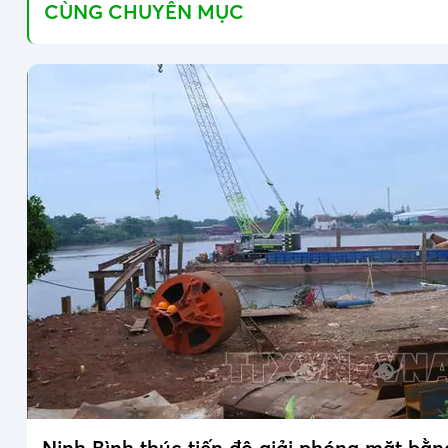
CÙNG CHUYÊN MỤC
Ninh Bình thúc tiến độ giải phóng mặt bằ