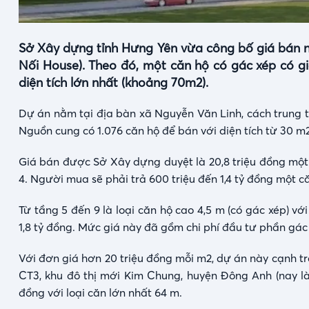
Sở Xây dựng tỉnh Hưng Yên vừa công bố giá bán nh
Nối House). Theo đó, một căn hộ có gác xép có gi
diện tích lớn nhất (khoảng 70m2).
Dự án nằm tại địa bàn xã Nguyễn Văn Linh, cách trung 
Nguồn cung có 1.076 căn hộ để bán với diện tích từ 30 m2
Giá bán được Sở Xây dựng duyệt là 20,8 triệu đồng một 
4. Người mua sẽ phải trả 600 triệu đến 1,4 tỷ đồng một c
Từ tầng 5 đến 9 là loại căn hộ cao 4,5 m (có gác xép) 
1,8 tỷ đồng. Mức giá này đã gồm chi phí đầu tư phần gác
Với đơn giá hơn 20 triệu đồng mỗi m2, dự án này cạnh tr
CT3, khu đô thị mới Kim Chung, huyện Đông Anh (nay là 
đồng với loại căn lớn nhất 64 m.