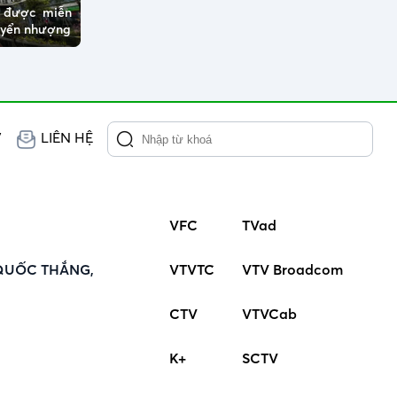
ở được miễn
huyển nhượng
V
LIÊN HỆ
VFC
TVad
QUỐC THẮNG,
VTVTC
VTV Broadcom
CTV
VTVCab
K+
SCTV