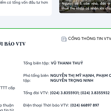
điểm có tổng vốn đầu tư hơn
Người có 1 căn nhà, đất 
thuế thu nhập cá nhân khi c
CỔNG THÔNG TIN VT
I BÁO VTV
Tổng biên tập:
VŨ THANH THUỶ
Phó tổng biên
NGUYỄN THỊ MỸ HẠNH, PHẠM 
tập:
NGUYỄN TRỌNG NINH
TTTT cấp
Tổng đài VTV:
(024) 3.8355931; (024) 3.8355932
p thuận
Điện thoại Thời báo VTV:
(024) 66897 897
g tin từ