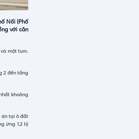
hố Nối (Phố
ồng với căn
 và một tum.
g 2 đến tầng
 nhất khoảng
 án tại ô đất
g ứng 1,2 tỷ