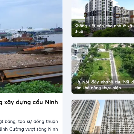
Không siết vốn cho nhà ở xã 
thuê
Hà Nội đẩy nhanh thu hồi 
còn khả năng thực hiện
ng xây dựng cầu Ninh
ặt bằng, tạo sự đồng thuận
Ninh Cường vượt sông Ninh