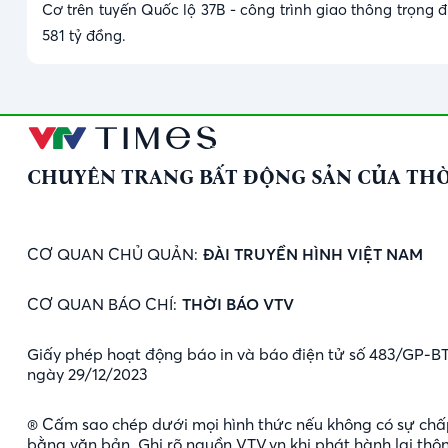
Cơ trên tuyến Quốc lộ 37B - công trình giao thông trọng 
581 tỷ đồng.
CHUYÊN TRANG BẤT ĐỘNG SẢN CỦA THỜ
CƠ QUAN CHỦ QUẢN:
ĐÀI TRUYỀN HÌNH VIỆT NAM
CƠ QUAN BÁO CHÍ:
THỜI BÁO VTV
Giấy phép hoạt động báo in và báo điện tử số 483/GP-B
ngày 29/12/2023
® Cấm sao chép dưới mọi hình thức nếu không có sự chấ
bằng văn bản. Ghi rõ nguồn VTV.vn khi phát hành lại thôn