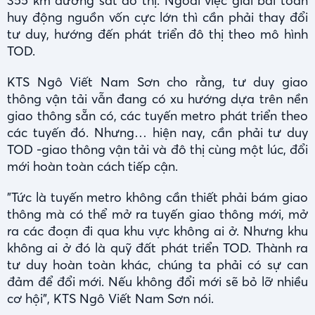
355 km đường sắt đô thị. Ngoài việc giải bài toán
huy động nguồn vốn cực lớn thì cần phải thay đổi
tư duy, hướng đến phát triển đô thị theo mô hình
TOD.
KTS Ngô Viết Nam Sơn cho rằng, tư duy giao
thông vận tải vẫn đang có xu hướng dựa trên nền
giao thông sẵn có, các tuyến metro phát triển theo
các tuyến đó. Nhưng… hiện nay, cần phải tư duy
TOD -giao thông vận tải và đô thị cùng một lúc, đổi
mới hoàn toàn cách tiếp cận.
"Tức là tuyến metro không cần thiết phải bám giao
thông mà có thể mở ra tuyến giao thông mới, mở
ra các đoạn đi qua khu vực không ai ở. Nhưng khu
không ai ở đó là quỹ đất phát triển TOD. Thành ra
tư duy hoàn toàn khác, chúng ta phải có sự can
đảm để đổi mới. Nếu không đổi mới sẽ bỏ lỡ nhiều
cơ hội", KTS Ngô Viết Nam Sơn nói.