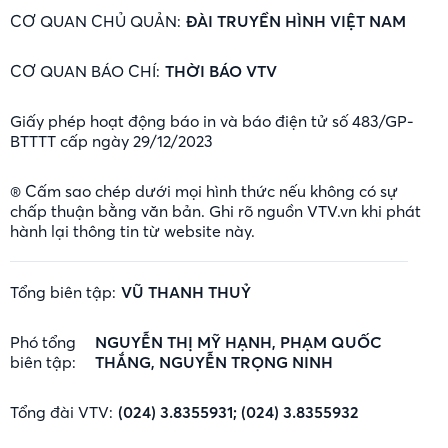
CƠ QUAN CHỦ QUẢN:
ĐÀI TRUYỀN HÌNH VIỆT NAM
CƠ QUAN BÁO CHÍ:
THỜI BÁO VTV
Giấy phép hoạt động báo in và báo điện tử số 483/GP-
BTTTT cấp ngày 29/12/2023
® Cấm sao chép dưới mọi hình thức nếu không có sự
chấp thuận bằng văn bản. Ghi rõ nguồn VTV.vn khi phát
hành lại thông tin từ website này.
Tổng biên tập:
VŨ THANH THUỶ
Phó tổng
NGUYỄN THỊ MỸ HẠNH, PHẠM QUỐC
biên tập:
THẮNG, NGUYỄN TRỌNG NINH
Tổng đài VTV:
(024) 3.8355931; (024) 3.8355932