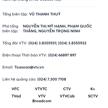
Tổng biên tập:
VŨ THANH THUỶ
Phó tổng
NGUYỄN THỊ MỸ HẠNH, PHẠM QUỐC
biên tập:
THẮNG, NGUYỄN TRỌNG NINH
Tổng đài VTV:
(024) 3.8355931; (024) 3.8355932
Điện thoại Thời báo VTV:
(024) 66897 897
Email:
Toasoan@vtv.vn
Liên hệ quảng cáo:
(024) 7.300 7108
VFC
VTVTC
CTV
K+
TVad
VTV
VTVCab
SCTV
Broadcom