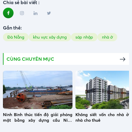
Chia sẻ bài viết :
Gắn thẻ:
Đà Nẵng
khu vực xây dựng
sáp nhập
nhà ở
CÙNG CHUYÊN MỤC
Ninh Bình thúc tiến độ giải phóng
Không siết vốn cho nhà ở x
mặt bằng xây dựng cầu Ninh
nhà cho thuê
Cường