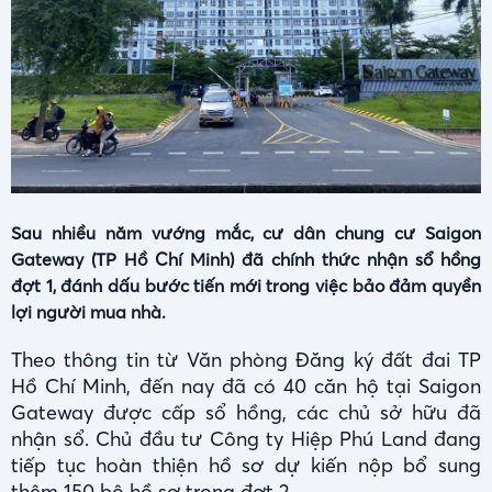
Sau nhiều năm vướng mắc, cư dân chung cư Saigon
Gateway (TP Hồ Chí Minh) đã chính thức nhận sổ hồng
đợt 1, đánh dấu bước tiến mới trong việc bảo đảm quyền
lợi người mua nhà.
Theo thông tin từ Văn phòng Đăng ký đất đai TP
Hồ Chí Minh, đến nay đã có 40 căn hộ tại Saigon
Gateway được cấp sổ hồng, các chủ sở hữu đã
nhận sổ. Chủ đầu tư Công ty Hiệp Phú Land đang
tiếp tục hoàn thiện hồ sơ dự kiến nộp bổ sung
thêm 150 bộ hồ sơ trong đợt 2.