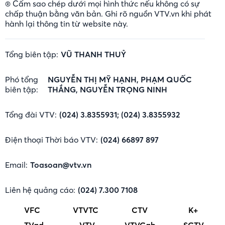
® Cấm sao chép dưới mọi hình thức nếu không có sự
chấp thuận bằng văn bản. Ghi rõ nguồn VTV.vn khi phát
hành lại thông tin từ website này.
Tổng biên tập:
VŨ THANH THUỶ
Phó tổng
NGUYỄN THỊ MỸ HẠNH, PHẠM QUỐC
biên tập:
THẮNG, NGUYỄN TRỌNG NINH
Tổng đài VTV:
(024) 3.8355931; (024) 3.8355932
Điện thoại Thời báo VTV:
(024) 66897 897
Email:
Toasoan@vtv.vn
Liên hệ quảng cáo:
(024) 7.300 7108
VFC
VTVTC
CTV
K+
TVad
VTV
VTVCab
SCTV