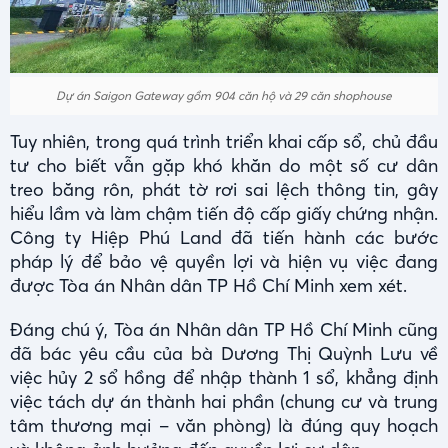
Dự án Saigon Gateway gồm 904 căn hộ và 29 căn shophouse
Tuy nhiên, trong quá trình triển khai cấp sổ, chủ đầu
tư cho biết vẫn gặp khó khăn do một số cư dân
treo băng rôn, phát tờ rơi sai lệch thông tin, gây
hiểu lầm và làm chậm tiến độ cấp giấy chứng nhận.
Công ty Hiệp Phú Land đã tiến hành các bước
pháp lý để bảo vệ quyền lợi và hiện vụ việc đang
được Tòa án Nhân dân TP Hồ Chí Minh xem xét.
Đáng chú ý, Tòa án Nhân dân TP Hồ Chí Minh cũng
đã bác yêu cầu của bà Dương Thị Quỳnh Lưu về
việc hủy 2 sổ hồng để nhập thành 1 sổ, khẳng định
việc tách dự án thành hai phần (chung cư và trung
tâm thương mại – văn phòng) là đúng quy hoạch