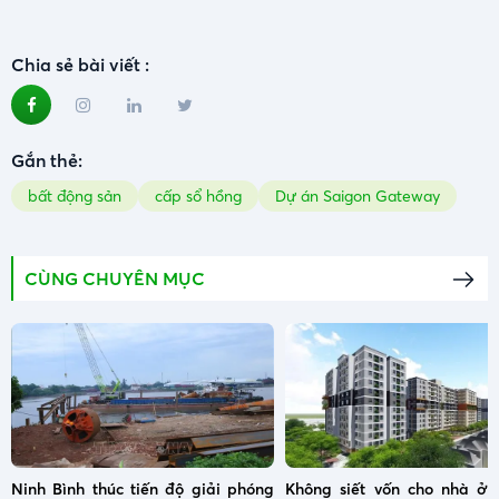
Chia sẻ bài viết :
Gắn thẻ:
bất động sản
cấp sổ hồng
Dự án Saigon Gateway
CÙNG CHUYÊN MỤC
Ninh Bình thúc tiến độ giải phóng
Không siết vốn cho nhà ở x