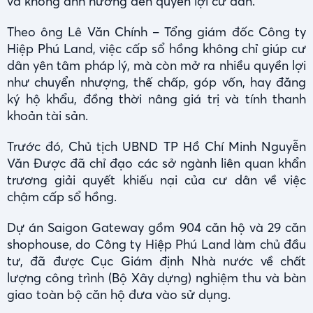
và không ảnh hưởng đến quyền lợi cư dân.
Theo ông Lê Văn Chính – Tổng giám đốc Công ty
Hiệp Phú Land, việc cấp sổ hồng không chỉ giúp cư
dân yên tâm pháp lý, mà còn mở ra nhiều quyền lợi
như chuyển nhượng, thế chấp, góp vốn, hay đăng
ký hộ khẩu, đồng thời nâng giá trị và tính thanh
khoản tài sản.
Trước đó, Chủ tịch UBND TP Hồ Chí Minh Nguyễn
Văn Được đã chỉ đạo các sở ngành liên quan khẩn
trương giải quyết khiếu nại của cư dân về việc
chậm cấp sổ hồng.
Dự án Saigon Gateway gồm 904 căn hộ và 29 căn
shophouse, do Công ty Hiệp Phú Land làm chủ đầu
tư, đã được Cục Giám định Nhà nước về chất
lượng công trình (Bộ Xây dựng) nghiệm thu và bàn
giao toàn bộ căn hộ đưa vào sử dụng.