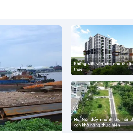
Không siết vốn cho nhà ở xã 
thuê
Hà Nội đẩy nhanh thu hồi 
còn khả năng thực hiện