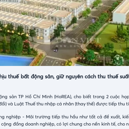
u thuế bất động sản, giữ nguyên cách thu thuế suất
ng sản TP Hồ Chí Minh (HoREA), cho biết trong 2 cuộc họp
i) và Luật Thuế thu nhập cá nhân (thay thế) được tiếp thu tí
g nghiệp - Môi trường tiếp thu hầu như tất cả đề xuất, kiế
à cộng đồng doanh nghiệp, có lợi chung cho nền kinh tế, cho