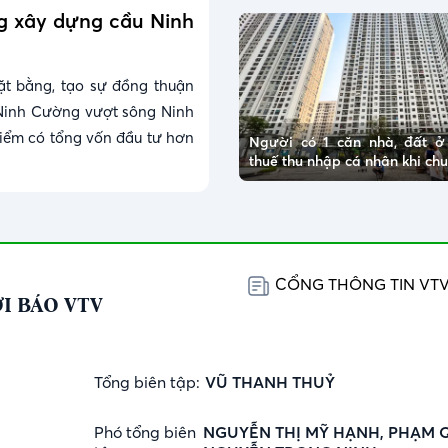
ng xây dựng cầu Ninh
ặt bằng, tạo sự đồng thuận
Ninh Cường vượt sông Ninh
điểm có tổng vốn đầu tư hơn
Người có 1 căn nhà, đất 
thuế thu nhập cá nhân khi c
CỔNG THÔNG TIN VT
I BÁO VTV
Tổng biên tập:
VŨ THANH THUỶ
Phó tổng biên
NGUYỄN THỊ MỸ HẠNH, PHẠM 