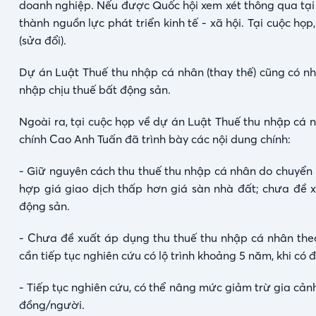
doanh nghiệp. Nếu được Quốc hội xem xét thông qua tại k
thành nguồn lực phát triển kinh tế - xã hội. Tại cuộc h
(sửa đổi).
Dự án Luật Thuế thu nhập cá nhân (thay thế) cũng có n
nhập chịu thuế bất động sản.
Ngoài ra, tại cuộc họp về dự án Luật Thuế thu nhập cá 
chính Cao Anh Tuấn đã trình bày các nội dung chính:
- Giữ nguyên cách thu thuế thu nhập cá nhân do chuyển 
hợp giá giao dịch thấp hơn giá sàn nhà đất; chưa đề 
động sản.
- Chưa đề xuất áp dụng thu thuế thu nhập cá nhân the
cần tiếp tục nghiên cứu có lộ trình khoảng 5 năm, khi có đ
- Tiếp tục nghiên cứu, có thể nâng mức giảm trừ gia cảnh
đồng/người.