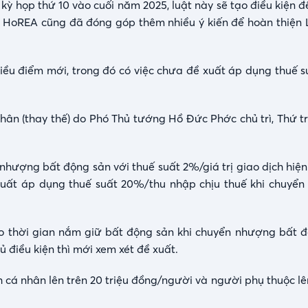
ỳ họp thứ 10 vào cuối năm 2025, luật này sẽ tạo điều kiện đ
ọp, HoREA cũng đã đóng góp thêm nhiều ý kiến để hoàn thiện 
hiều điểm mới, trong đó có việc chưa đề xuất áp dụng thuế 
nhân (thay thế) do Phó Thủ tướng Hồ Đức Phớc chủ trì, Thứ t
nhượng bất động sản với thuế suất 2%/giá trị giao dịch hiện
xuất áp dụng thuế suất 20%/thu nhập chịu thuế khi chuyể
o thời gian nắm giữ bất động sản khi chuyển nhượng bất 
ủ điều kiện thì mới xem xét đề xuất.
 cá nhân lên trên 20 triệu đồng/người và người phụ thuộc lên