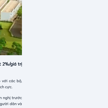
 2%/giá trị
 với các bộ,
ch cực.
n nghị trước
 người dân và