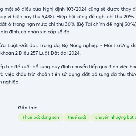
ng một số điều của Nghị định 103/2024 cũng sẽ được thay đổ
y vì hiện nay thu 5,4%). Hiệp hội cũng đề nghị chỉ thu 20% 
 đất ở trong hạn mức; chỉ thu 30% (Bộ Tài chính đề nghị 50%
gia đình, cá nhân xin cấp sổ đỏ.
 sửa Luật Đất đai. Trong đó, Bộ Nông nghiệp - Môi trường đ
 khoản 2 Điều 257 Luật Đất đai 2024.
p tục đề xuất bổ sung quy định chuyển tiếp quy định việc ho
 và việc khấu trừ khoản tiền sử dụng đất bổ sung đã thu th
h nghiệp.
Gắn thẻ:
Thuế bất động sản
thuế suất
chuyển nhượng bất 