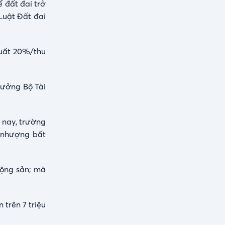
ể đất đai trở
Luật Đất đai
suất 20%/thu
rưởng Bộ Tài
 nay, trường
n nhượng bất
động sản; mà
 trên 7 triệu