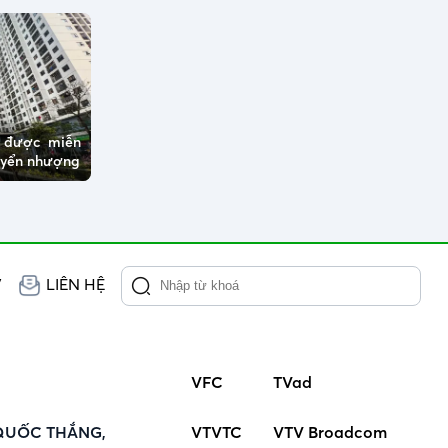
ở được miễn
huyển nhượng
V
LIÊN HỆ
VFC
TVad
QUỐC THẮNG,
VTVTC
VTV Broadcom