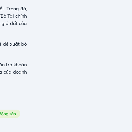
i. Trong đó,
(Bộ Tài chính
) giá đất của
ã đề xuất bỏ
àn trả khoản
ừa của doanh
động sản