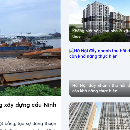
Không siết vốn cho nhà ở xã 
thuê
Hà Nội đẩy nhanh thu hồi 
còn khả năng thực hiện
ng xây dựng cầu Ninh
ặt bằng, tạo sự đồng thuận