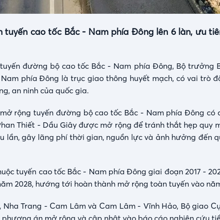
tuyến cao tốc Bắc - Nam phía Đông lên 6 làn, ưu ti
n tuyến đường bộ cao tốc Bắc - Nam phía Đông, Bộ trưởng
 Nam phía Đông là trục giao thông huyết mạch, có vai trò đ
ng, an ninh của quốc gia.
mở rộng tuyến đường bộ cao tốc Bắc - Nam phía Đông có 
 Phan Thiết - Dầu Giây được mở rộng để tránh thắt hẹp quy 
ều lần, gây lãng phí thời gian, nguồn lực và ảnh hưởng đến q
huộc tuyến cao tốc Bắc - Nam phía Đông giai đoạn 2017 - 20
 năm 2028, hướng tới hoàn thành mở rộng toàn tuyến vào nă
ọt, Nha Trang - Cam Lâm và Cam Lâm - Vĩnh Hảo, Bộ giao 
 phương án mở rộng và cập nhật vào báo cáo nghiên cứu tiền