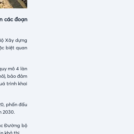
ên các đoạn
 Bộ Xây dựng
ặc biệt quan
quy mô 4 làn
mô), bảo đảm
uá trình khai
20, phấn đấu
m 2030.
Cục Đường bộ
 khả thi.