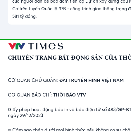
của người dân để bảo đảm tiến độ Dự án xây dựng cầu 
Cơ trên tuyến Quốc lộ 37B - công trình giao thông trọng 
581 tỷ đồng.
CHUYÊN TRANG BẤT ĐỘNG SẢN CỦA THỜ
CƠ QUAN CHỦ QUẢN:
ĐÀI TRUYỀN HÌNH VIỆT NAM
CƠ QUAN BÁO CHÍ:
THỜI BÁO VTV
Giấy phép hoạt động báo in và báo điện tử số 483/GP-B
ngày 29/12/2023
® Cấm sao chép dưới mọi hình thức nếu không có sự chấ