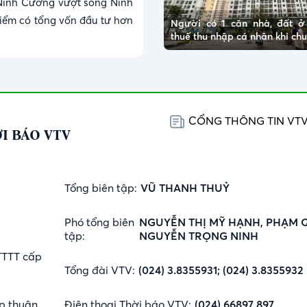
Ninh Cường vượt sông Ninh
điểm có tổng vốn đầu tư hơn
Người có 1 căn nhà, đất 
thuế thu nhập cá nhân khi c
CỔNG THÔNG TIN VT
I BÁO VTV
Tổng biên tập:
VŨ THANH THUỶ
Phó tổng biên
NGUYỄN THỊ MỸ HẠNH, PHẠM 
tập:
NGUYỄN TRỌNG NINH
TTTT cấp
Tổng đài VTV:
(024) 3.8355931; (024) 3.8355932
p thuận
Điện thoại Thời báo VTV:
(024) 66897 897