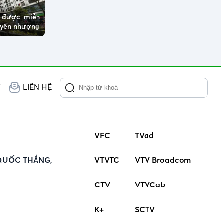
ở được miễn
huyển nhượng
V
LIÊN HỆ
VFC
TVad
QUỐC THẮNG,
VTVTC
VTV Broadcom
CTV
VTVCab
K+
SCTV