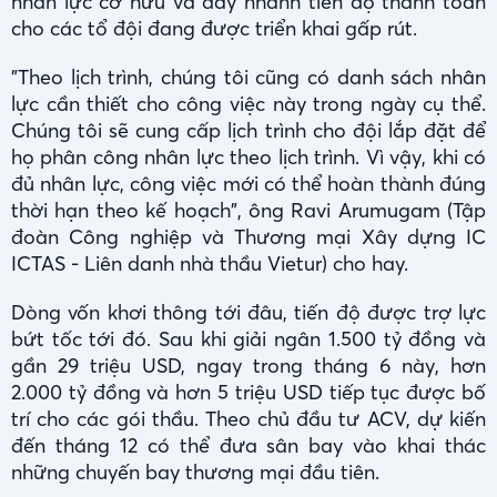
nhân lực cơ hữu và đẩy nhanh tiến độ thanh toán
cho các tổ đội đang được triển khai gấp rút.
"Theo lịch trình, chúng tôi cũng có danh sách nhân
lực cần thiết cho công việc này trong ngày cụ thể.
Chúng tôi sẽ cung cấp lịch trình cho đội lắp đặt để
họ phân công nhân lực theo lịch trình. Vì vậy, khi có
đủ nhân lực, công việc mới có thể hoàn thành đúng
thời hạn theo kế hoạch", ông Ravi Arumugam (Tập
đoàn Công nghiệp và Thương mại Xây dựng IC
ICTAS - Liên danh nhà thầu Vietur) cho hay.
Dòng vốn khơi thông tới đâu, tiến độ được trợ lực
bứt tốc tới đó. Sau khi giải ngân 1.500 tỷ đồng và
gần 29 triệu USD, ngay trong tháng 6 này, hơn
2.000 tỷ đồng và hơn 5 triệu USD tiếp tục được bố
trí cho các gói thầu. Theo chủ đầu tư ACV, dự kiến
đến tháng 12 có thể đưa sân bay vào khai thác
những chuyến bay thương mại đầu tiên.