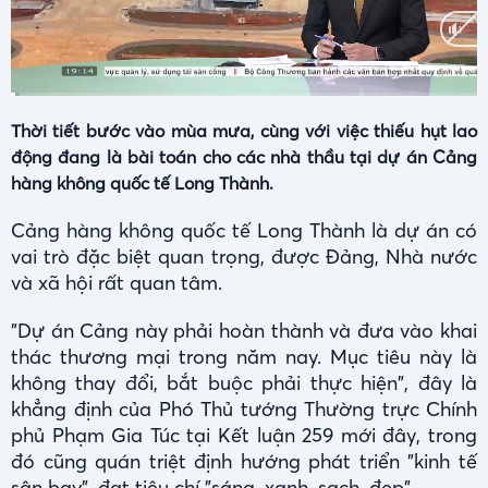
Current
Duration
0:02
/
3:41
Time
Thời tiết bước vào mùa mưa, cùng với việc thiếu hụt lao
động đang là bài toán cho các nhà thầu tại dự án Cảng
hàng không quốc tế Long Thành.
Cảng hàng không quốc tế Long Thành là dự án có
vai trò đặc biệt quan trọng, được Đảng, Nhà nước
và xã hội rất quan tâm.
"Dự án Cảng này phải hoàn thành và đưa vào khai
thác thương mại trong năm nay. Mục tiêu này là
không thay đổi, bắt buộc phải thực hiện", đây là
khẳng định của Phó Thủ tướng Thường trực Chính
phủ Phạm Gia Túc tại Kết luận 259 mới đây, trong
đó cũng quán triệt định hướng phát triển "kinh tế
sân bay", đạt tiêu chí "sáng, xanh, sạch, đẹp"...