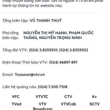
chấp thuận bằng văn bản. Ghi rõ nguồn VTV.vn khi phát
hành lại thông tin từ website này.
Tổng biên tập:
VŨ THANH THUỶ
Phó tổng
NGUYỄN THỊ MỸ HẠNH, PHẠM QUỐC
biên tập:
THẮNG, NGUYỄN TRỌNG NINH
Tổng đài VTV:
(024) 3.8355931; (024) 3.8355932
Điện thoại Thời báo VTV:
(024) 66897 897
Email:
Toasoan@vtv.vn
Liên hệ quảng cáo:
(024) 7.300 7108
VFC
VTVTC
CTV
K+
TVad
VTV
VTVCab
SCTV
Broadcom