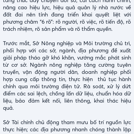
tảng thúc đẩy chuyển đổi số, cải cách hành chính,
nâng cao hiệu lực, hiệu quả quản lý nhà nước về
đất đai nên tỉnh đang triển khai quyết liệt với
phương châm “6 rõ”: rõ người, rõ việc, rõ tiến độ, rõ
trách nhiệm, rõ sản phẩm và rõ thẩm quyền.
Trước mắt, Sở Nông nghiệp và Môi trường chủ trì,
phối hợp với các sở, ngành, địa phương đề xuất
giải pháp tháo gỡ khó khăn, vướng mắc phát sinh
từ cơ sở. Ngành nông nghiệp tăng cường tuyên
truyền, vận động người dân, doanh nghiệp phối
hợp cung cấp thông tin, thực hiện thủ tục hành
chính qua môi trường điện tử. Rà soát, xử lý dứt
điểm các sai lệch, chồng lấn dữ liệu, chuẩn hóa dữ
liệu, bảo đảm kết nối, liên thông, khai thác hiệu
quả.
Sở Tài chính chủ động tham mưu bố trí nguồn lực
thực hiện; các địa phương nhanh chóng thành lập