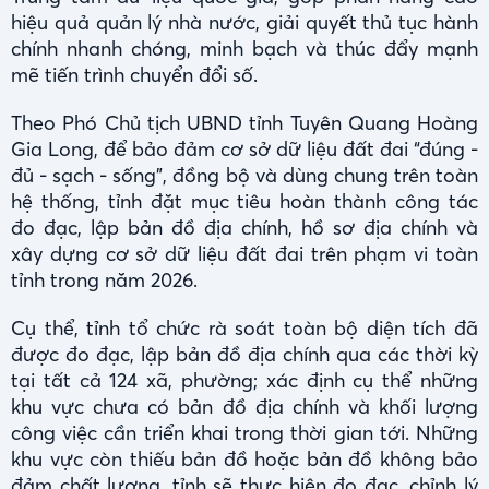
hiệu quả quản lý nhà nước, giải quyết thủ tục hành
chính nhanh chóng, minh bạch và thúc đẩy mạnh
mẽ tiến trình chuyển đổi số.
Theo Phó Chủ tịch UBND tỉnh Tuyên Quang Hoàng
Gia Long, để bảo đảm cơ sở dữ liệu đất đai “đúng -
đủ - sạch - sống”, đồng bộ và dùng chung trên toàn
hệ thống, tỉnh đặt mục tiêu hoàn thành công tác
đo đạc, lập bản đồ địa chính, hồ sơ địa chính và
xây dựng cơ sở dữ liệu đất đai trên phạm vi toàn
tỉnh trong năm 2026.
Cụ thể, tỉnh tổ chức rà soát toàn bộ diện tích đã
được đo đạc, lập bản đồ địa chính qua các thời kỳ
tại tất cả 124 xã, phường; xác định cụ thể những
khu vực chưa có bản đồ địa chính và khối lượng
công việc cần triển khai trong thời gian tới. Những
khu vực còn thiếu bản đồ hoặc bản đồ không bảo
đảm chất lượng, tỉnh sẽ thực hiện đo đạc, chỉnh lý