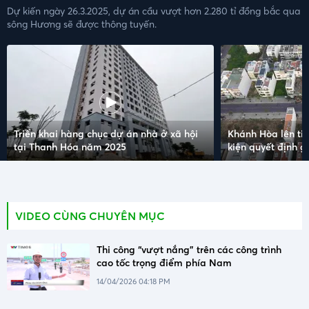
Dự kiến ngày 26.3.2025, dự án cầu vượt hơn 2.280 tỉ đồng bắc qua
sông Hương sẽ được thông tuyến.
Triển khai hàng chục dự án nhà ở xã hội
Khánh Hòa lên ti
tại Thanh Hóa năm 2025
kiện quyết định g
VIDEO CÙNG CHUYÊN MỤC
Thi công “vượt nắng” trên các công trình
cao tốc trọng điểm phía Nam
14/04/2026 04:18 PM