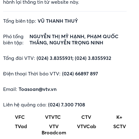
hành lại thông tin từ website này.
Tổng biên tập:
VŨ THANH THUỶ
Phó tổng
NGUYỄN THỊ MỸ HẠNH, PHẠM QUỐC
biên tập:
THẮNG, NGUYỄN TRỌNG NINH
Tổng đài VTV:
(024) 3.8355931; (024) 3.8355932
Điện thoại Thời báo VTV:
(024) 66897 897
Email:
Toasoan@vtv.vn
Liên hệ quảng cáo:
(024) 7.300 7108
VFC
VTVTC
CTV
K+
TVad
VTV
VTVCab
SCTV
Broadcom