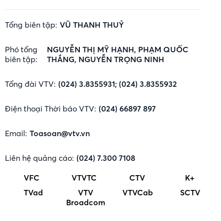
Tổng biên tập:
VŨ THANH THUỶ
Phó tổng
NGUYỄN THỊ MỸ HẠNH, PHẠM QUỐC
biên tập:
THẮNG, NGUYỄN TRỌNG NINH
Tổng đài VTV:
(024) 3.8355931; (024) 3.8355932
Điện thoại Thời báo VTV:
(024) 66897 897
Email:
Toasoan@vtv.vn
Liên hệ quảng cáo:
(024) 7.300 7108
VFC
VTVTC
CTV
K+
TVad
VTV
VTVCab
SCTV
Broadcom