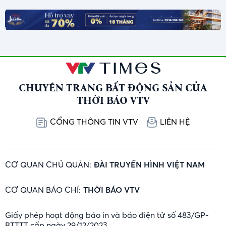
CHUYÊN TRANG BẤT ĐỘNG SẢN CỦA
THỜI BÁO VTV
CỔNG THÔNG TIN VTV
LIÊN HỆ
CƠ QUAN CHỦ QUẢN:
ĐÀI TRUYỀN HÌNH VIỆT NAM
CƠ QUAN BÁO CHÍ:
THỜI BÁO VTV
Giấy phép hoạt động báo in và báo điện tử số 483/GP-
BTTTT cấp ngày 29/12/2023