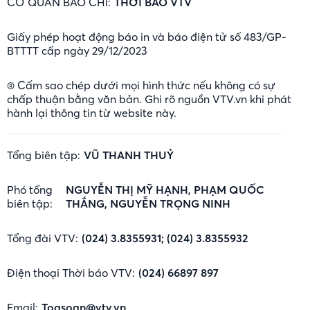
CƠ QUAN BÁO CHÍ:
THỜI BÁO VTV
Giấy phép hoạt động báo in và báo điện tử số 483/GP-
BTTTT cấp ngày 29/12/2023
® Cấm sao chép dưới mọi hình thức nếu không có sự
chấp thuận bằng văn bản. Ghi rõ nguồn VTV.vn khi phát
hành lại thông tin từ website này.
Tổng biên tập:
VŨ THANH THUỶ
Phó tổng
NGUYỄN THỊ MỸ HẠNH, PHẠM QUỐC
biên tập:
THẮNG, NGUYỄN TRỌNG NINH
Tổng đài VTV:
(024) 3.8355931; (024) 3.8355932
Điện thoại Thời báo VTV:
(024) 66897 897
Email:
Toasoan@vtv.vn