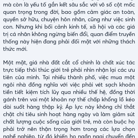
mà còn là yếu tố gắn kết sâu sắc với vô số cột mốc
quan trọng trong đời, bao gồm cảm giác an toàn,
quyền sở hữu, chuyện hôn nhân, cũng như việc sinh
con. Nhưng khi bối cảnh kinh tế, xã hội và các giá
trị cá nhân không ngừng biến đổi, quan điểm truyền
thống này hiện đang phải đối mặt với những thách
thức mới.
Một mặt, giá nhà đất cắt cổ chính là chất xúc tác
trực tiếp thôi thúc giới trẻ phải nhìn nhận lại các ưu
tiên của mình. Tại nhiều thành phố, việc mua một
ngôi nhà đồng nghĩa với việc phải vét sạch khoản
tiền tiết kiệm tích lũy qua nhiều thế hệ, đồng thời
gánh trên vai một khoản nợ thế chấp khổng lồ kéo
dài suốt hàng thập kỷ. Áp lực này không chỉ thắt
chặt chi tiêu sinh hoạt hàng ngày và làm giảm sút
chất lượng cuộc sống của giới trẻ, mà còn buộc họ
phải trở nên thận trọng hơn trong các lựa chọn
nghề nghiệp, từ đó khiến họ ngần ngại chuyển đến