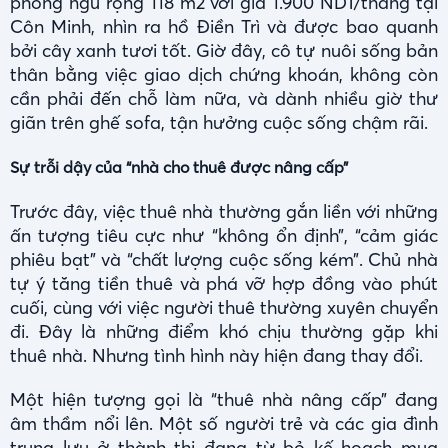
phòng ngủ rộng 118 m2 với giá 1.900 NDT/tháng tại
Côn Minh, nhìn ra hồ Điền Trì và được bao quanh
bởi cây xanh tươi tốt. Giờ đây, cô tự nuôi sống bản
thân bằng việc giao dịch chứng khoán, không còn
cần phải đến chỗ làm nữa, và dành nhiều giờ thư
giãn trên ghế sofa, tận hưởng cuộc sống chậm rãi.
Sự trỗi dậy của “nhà cho thuê được nâng cấp”
Trước đây, việc thuê nhà thường gắn liền với những
ấn tượng tiêu cực như “không ổn định”, “cảm giác
phiêu bạt” và “chất lượng cuộc sống kém”. Chủ nhà
tự ý tăng tiền thuê và phá vỡ hợp đồng vào phút
cuối, cùng với việc người thuê thường xuyên chuyển
đi. Đây là những điểm khó chịu thường gặp khi
thuê nhà. Nhưng tình hình này hiện đang thay đổi.
Một hiện tượng gọi là “thuê nhà nâng cấp” đang
âm thầm nổi lên. Một số người trẻ và các gia đình
trung lưu ở thành thị đang từ bỏ kế hoạch mua