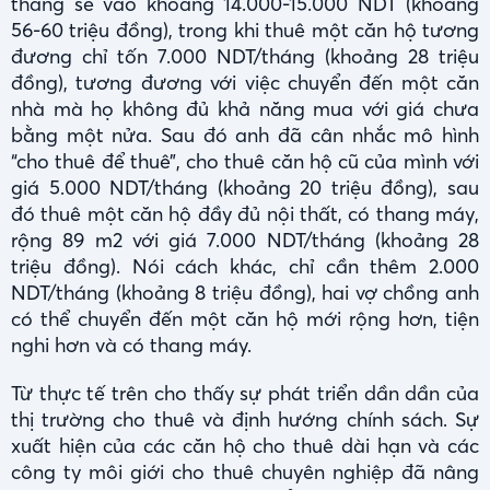
tháng sẽ vào khoảng 14.000-15.000 NDT (khoảng
56-60 triệu đồng), trong khi thuê một căn hộ tương
đương chỉ tốn 7.000 NDT/tháng (khoảng 28 triệu
đồng), tương đương với việc chuyển đến một căn
nhà mà họ không đủ khả năng mua với giá chưa
bằng một nửa. Sau đó anh đã cân nhắc mô hình
“cho thuê để thuê”, cho thuê căn hộ cũ của mình với
giá 5.000 NDT/tháng (khoảng 20 triệu đồng), sau
đó thuê một căn hộ đầy đủ nội thất, có thang máy,
rộng 89 m2 với giá 7.000 NDT/tháng (khoảng 28
triệu đồng). Nói cách khác, chỉ cần thêm 2.000
NDT/tháng (khoảng 8 triệu đồng), hai vợ chồng anh
có thể chuyển đến một căn hộ mới rộng hơn, tiện
nghi hơn và có thang máy.
Từ thực tế trên cho thấy sự phát triển dần dần của
thị trường cho thuê và định hướng chính sách. Sự
xuất hiện của các căn hộ cho thuê dài hạn và các
công ty môi giới cho thuê chuyên nghiệp đã nâng