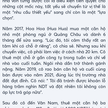
nhà vốn từng được coi là điều kiện tiên quyết cho
những cột mốc này, tất yếu sẽ chuyển từ vị thế là
một “nhu cầu thiết yếu” sang chỉ còn là một “lựa
chọn”.
Năm 2017, Hoa Hoa (Hua Hua) mua một căn hộ
nhỏ một phòng ngủ ở Quảng Châu và dành 6
tháng để sửa sang. “Lúc đó, tôi cảm thấy rất an
tâm khi có chỗ ở riêng”, cô chia sẻ. Nhưng sau khi
chuyển việc, cô phải làm việc ở cách nhà 20 km. Cô
thuê một chỗ ở gần công ty trong tuần và chỉ về
nhà vào cuối tuần. Ngôi nhà dần trở thành gánh
nặng. Năm 2019, cô rao bán căn hộ và cuối cùng
bán được vào năm 2021, đúng lúc thị trường nhà
đất đạt đỉnh. Cô nói: “ Tôi đã tránh được khoản lỗ
hàng trăm nghìn NDT và đột nhiên tôi không còn
áp lực trả góp nữa”.
Sau đó cô đến Vân Nam, thuê một căn hộ ba