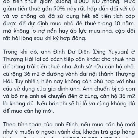
đó tiền thuê giảm xuống 8.000 NDT/tháng. Mức
giảm tiền thuê gần 50% này rất hấp dẫn đối với cô
và vợ chồng cô đã sử dụng hết số tiền tích cóp
được để dự định mua nhà để thuê trong 10 năm,
mà không lo nợ nần hay áp lực mua nhà, cặp đôi
rất hài lòng sau khi ký hợp đồng.
Trong khi đó, anh Đinh Dư Diên (Ding Yuyuan) ở
Thượng Hải lại có cách tiếp cận khác: cho thuê nhà
để trang trải tiền thuê nhà. Anh sở hữu căn hộ nhỏ,
cũ rộng 36 m2 ở đường vành đai nội thành Thượng
Hải. Tuy nhiên, hiện nay không còn phù hợp với nhu
cầu sử dụng của gia đình anh. Anh chuẩn bị có con
và bố mẹ anh sẽ chuyển đến ở cùng, căn hộ 36 m2
là không đủ. Nếu bán thì sẽ bị lỗ và cũng không đủ
để mua căn hộ mới.
Theo tính toán của anh Đinh, nếu mua căn hộ mới
như ý muốn ở ngoài vành đai, khoản trả góp hàng