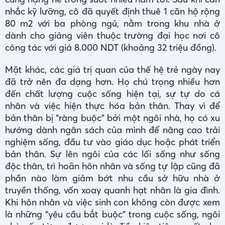
nhắc kỹ lưỡng, cô đã quyết định thuê 1 căn hộ rộng
80 m2 với ba phòng ngủ, nằm trong khu nhà ở
dành cho giảng viên thuộc trường đại học nơi cô
công tác với giá 8.000 NDT (khoảng 32 triệu đồng).
Mặt khác, các giá trị quan của thế hệ trẻ ngày nay
đã trở nên đa dạng hơn. Họ chú trọng nhiều hơn
đến chất lượng cuộc sống hiện tại, sự tự do cá
nhân và việc hiện thực hóa bản thân. Thay vì để
bản thân bị “ràng buộc” bởi một ngôi nhà, họ có xu
hướng dành ngân sách của mình để nâng cao trải
nghiệm sống, đầu tư vào giáo dục hoặc phát triển
bản thân. Sự lên ngôi của các lối sống như sống
độc thân, trì hoãn hôn nhân và sống tự lập cũng đã
phần nào làm giảm bớt nhu cầu sở hữu nhà ở
truyền thống, vốn xoay quanh hạt nhân là gia đình.
Khi hôn nhân và việc sinh con không còn được xem
là những “yêu cầu bắt buộc” trong cuộc sống, ngôi