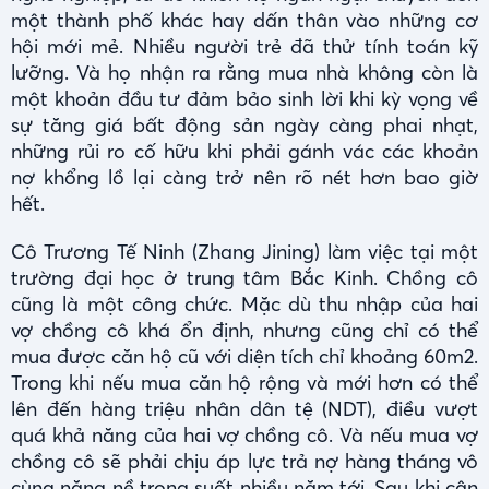
một thành phố khác hay dấn thân vào những cơ
hội mới mẻ. Nhiều người trẻ đã thử tính toán kỹ
lưỡng. Và họ nhận ra rằng mua nhà không còn là
một khoản đầu tư đảm bảo sinh lời khi kỳ vọng về
sự tăng giá bất động sản ngày càng phai nhạt,
những rủi ro cố hữu khi phải gánh vác các khoản
nợ khổng lồ lại càng trở nên rõ nét hơn bao giờ
hết.
Cô Trương Tế Ninh (Zhang Jining) làm việc tại một
trường đại học ở trung tâm Bắc Kinh. Chồng cô
cũng là một công chức. Mặc dù thu nhập của hai
vợ chồng cô khá ổn định, nhưng cũng chỉ có thể
mua được căn hộ cũ với diện tích chỉ khoảng 60m2.
Trong khi nếu mua căn hộ rộng và mới hơn có thể
lên đến hàng triệu nhân dân tệ (NDT), điều vượt
quá khả năng của hai vợ chồng cô. Và nếu mua vợ
chồng cô sẽ phải chịu áp lực trả nợ hàng tháng vô
cùng nặng nề trong suốt nhiều năm tới. Sau khi cân