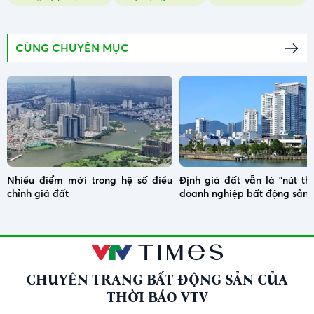
CÙNG CHUYÊN MỤC
Nhiều điểm mới trong hệ số điều
Định giá đất vẫn là "nút th
chỉnh giá đất
doanh nghiệp bất động sản
CHUYÊN TRANG BẤT ĐỘNG SẢN CỦA
THỜI BÁO VTV