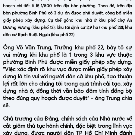
hoạch chi tiết tỉ lệ 1/500 trên địa bàn phường. Theo đó, trên địa
bàn phường Bình Phú có 3 dự án được phê duyệt, công bố miễn
giấy phép xây dựng. Cụ thể gồm: khu nhà ở khu phố chợ An
Dương Vương (khu phố 12); khu tái định cư 2,9 ha (khu phố 23); khu
dân cư Rạch Ruột Ngựa (khu phố 22).
Ông Võ Văn Trung, Trưởng khu phố 22, bày tỏ sự
vui mừng khi khu phố là 1 trong 3 khu vực thuộc
phường Bình Phú được miễn giấy phép xây dựng.
"Việc xác định rõ khu vực được miễn giấy phép xây
dựng là tin vui với người dân cả khu phố, tạo thuận
lợi rất lớn cho chúng tôi trong quá trình cải tạo, xây
dựng nhà ở, đồng thời vẫn bảo đảm tính đồng bộ
theo đúng quy hoạch được duyệt" - ông Trung chia
sẻ.
Chủ trương của Đảng, chính sách của Nhà nước về
cắt giảm thủ tục hành chính, đặc biệt trong lĩnh vực
xây dựng, được người dân TP Hồ Chí Minh đánh