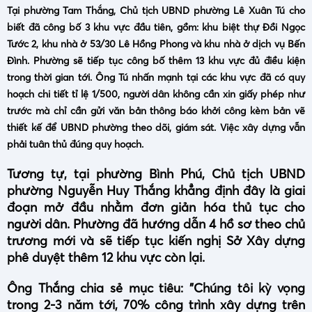
Tại phường Tam Thắng, Chủ tịch UBND phường Lê Xuân Tú cho
biết đã công bố 3 khu vực đầu tiên, gồm: khu biệt thự Đồi Ngọc
Tước 2, khu nhà ở 53/30 Lê Hồng Phong và khu nhà ở dịch vụ Bến
Đình. Phường sẽ tiếp tục công bố thêm 13 khu vực đủ điều kiện
trong thời gian tới. Ông Tú nhấn mạnh tại các khu vực đã có quy
hoạch chi tiết tỉ lệ 1/500, người dân không cần xin giấy phép như
trước mà chỉ cần gửi văn bản thông báo khởi công kèm bản vẽ
thiết kế để UBND phường theo dõi, giám sát. Việc xây dựng vẫn
phải tuân thủ đúng quy hoạch.
Tương tự, tại phường Bình Phú, Chủ tịch UBND
phường Nguyễn Huy Thắng khẳng định đây là giai
đoạn mở đầu nhằm đơn giản hóa thủ tục cho
người dân. Phường đã hướng dẫn 4 hồ sơ theo chủ
trương mới và sẽ tiếp tục kiến nghị Sở Xây dựng
phê duyệt thêm 12 khu vực còn lại.
Ông Thắng chia sẻ mục tiêu: "Chúng tôi kỳ vọng
trong 2-3 năm tới, 70% công trình xây dựng trên