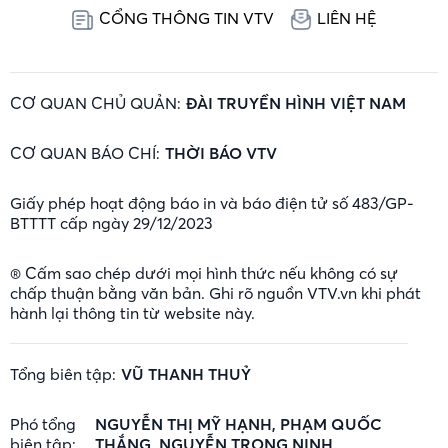
CỔNG THÔNG TIN VTV
LIÊN HỆ
CƠ QUAN CHỦ QUẢN:
ĐÀI TRUYỀN HÌNH VIỆT NAM
CƠ QUAN BÁO CHÍ:
THỜI BÁO VTV
Giấy phép hoạt động báo in và báo điện tử số 483/GP-
BTTTT cấp ngày 29/12/2023
® Cấm sao chép dưới mọi hình thức nếu không có sự
chấp thuận bằng văn bản. Ghi rõ nguồn VTV.vn khi phát
hành lại thông tin từ website này.
Tổng biên tập:
VŨ THANH THUỶ
Phó tổng
NGUYỄN THỊ MỸ HẠNH, PHẠM QUỐC
biên tập:
THẮNG, NGUYỄN TRỌNG NINH