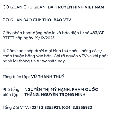
CƠ QUAN CHỦ QUẢN:
ĐÀI TRUYỀN HÌNH VIỆT NAM
CƠ QUAN BÁO CHÍ:
THỜI BÁO VTV
Giấy phép hoạt động báo in và báo điện tử số 483/GP-
BTTTT cấp ngày 29/12/2023
® Cấm sao chép dưới mọi hình thức nếu không có sự
chấp thuận bằng văn bản. Ghi rõ nguồn VTV.vn khi phát
hành lại thông tin từ website này.
Tổng biên tập:
VŨ THANH THUỶ
Phó tổng
NGUYỄN THỊ MỸ HẠNH, PHẠM QUỐC
biên tập:
THẮNG, NGUYỄN TRỌNG NINH
Tổng đài VTV:
(024) 3.8355931; (024) 3.8355932