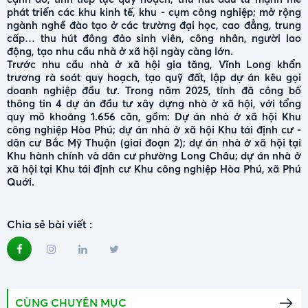
phát triển các khu kinh tế, khu - cụm công nghiệp; mở rộng
ngành nghề đào tạo ở các trường đại học, cao đẳng, trung
cấp… thu hút đông đảo sinh viên, công nhân, người lao
động, tạo nhu cầu nhà ở xã hội ngày càng lớn.
Trước nhu cầu nhà ở xã hội gia tăng, Vĩnh Long khẩn
trương rà soát quy hoạch, tạo quỹ đất, lập dự án kêu gọi
doanh nghiệp đầu tư. Trong năm 2025, tỉnh đã công bố
thông tin 4 dự án đầu tư xây dựng nhà ở xã hội, với tổng
quy mô khoảng 1.656 căn, gồm: Dự án nhà ở xã hội Khu
công nghiệp Hòa Phú; dự án nhà ở xã hội Khu tái định cư -
dân cư Bắc Mỹ Thuận (giai đoạn 2); dự án nhà ở xã hội tại
Khu hành chính và dân cư phường Long Châu; dự án nhà ở
xã hội tại Khu tái định cư Khu công nghiệp Hòa Phú, xã Phú
Quới.
Chia sẻ bài viết :
CÙNG CHUYÊN MỤC