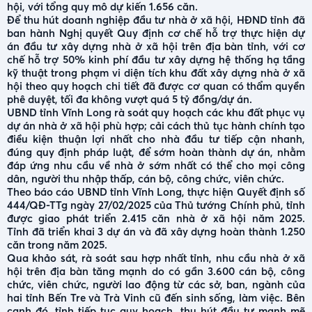
hội, với tổng quy mô dự kiến 1.656 căn.
Để thu hút doanh nghiệp đầu tư nhà ở xã hội, HĐND tỉnh đã
ban hành Nghị quyết Quy định cơ chế hỗ trợ thực hiện dự
án đầu tư xây dựng nhà ở xã hội trên địa bàn tỉnh, với cơ
chế hỗ trợ 50% kinh phí đầu tư xây dựng hệ thống hạ tầng
kỹ thuật trong phạm vi diện tích khu đất xây dựng nhà ở xã
hội theo quy hoạch chi tiết đã được cơ quan có thẩm quyền
phê duyệt, tối đa không vượt quá 5 tỷ đồng/dự án.
UBND tỉnh Vĩnh Long rà soát quy hoạch các khu đất phục vụ
dự án nhà ở xã hội phù hợp; cải cách thủ tục hành chính tạo
điều kiện thuận lợi nhất cho nhà đầu tư tiếp cận nhanh,
đúng quy định pháp luật, để sớm hoàn thành dự án, nhằm
đáp ứng nhu cầu về nhà ở sớm nhất có thể cho mọi công
dân, người thu nhập thấp, cán bộ, công chức, viên chức.
Theo báo cáo UBND tỉnh Vĩnh Long, thực hiện Quyết định số
444/QĐ-TTg ngày 27/02/2025 của Thủ tướng Chính phủ, tỉnh
được giao phát triển 2.415 căn nhà ở xã hội năm 2025.
Tỉnh đã triển khai 3 dự án và đã xây dựng hoàn thành 1.250
căn trong năm 2025.
Qua khảo sát, rà soát sau hợp nhất tỉnh, nhu cầu nhà ở xã
hội trên địa bàn tăng mạnh do có gần 3.600 cán bộ, công
chức, viên chức, người lao động từ các sở, ban, ngành của
hai tỉnh Bến Tre và Trà Vinh cũ đến sinh sống, làm việc. Bên
cạnh đó, tỉnh tiếp tục quy hoạch, thu hút đầu tư mạnh mẽ