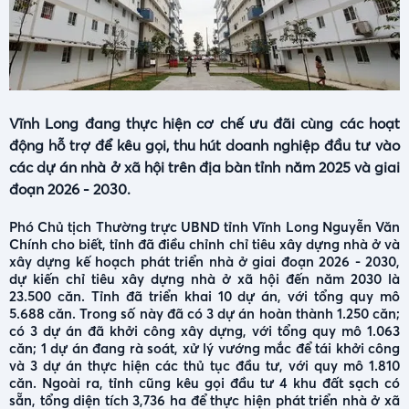
Vĩnh Long đang thực hiện cơ chế ưu đãi cùng các hoạt
động hỗ trợ để kêu gọi, thu hút doanh nghiệp đầu tư vào
các dự án nhà ở xã hội trên địa bàn tỉnh năm 2025 và giai
đoạn 2026 - 2030.
Phó Chủ tịch Thường trực UBND tỉnh Vĩnh Long Nguyễn Văn
Chính cho biết, tỉnh đã điều chỉnh chỉ tiêu xây dựng nhà ở và
xây dựng kế hoạch phát triển nhà ở giai đoạn 2026 - 2030,
dự kiến chỉ tiêu xây dựng nhà ở xã hội đến năm 2030 là
23.500 căn. Tỉnh đã triển khai 10 dự án, với tổng quy mô
5.688 căn. Trong số này đã có 3 dự án hoàn thành 1.250 căn;
có 3 dự án đã khởi công xây dựng, với tổng quy mô 1.063
căn; 1 dự án đang rà soát, xử lý vướng mắc để tái khởi công
và 3 dự án thực hiện các thủ tục đầu tư, với quy mô 1.810
căn. Ngoài ra, tỉnh cũng kêu gọi đầu tư 4 khu đất sạch có
sẵn, tổng diện tích 3,736 ha để thực hiện phát triển nhà ở xã