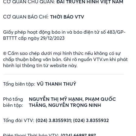
CƠ QUAN CHỦ QUẢN:
ĐÀI TRUYỀN HÌNH VIỆT NAM
CƠ QUAN BÁO CHÍ:
THỜI BÁO VTV
Giấy phép hoạt động báo in và báo điện tử số 483/GP-
BTTTT cấp ngày 29/12/2023
® Cấm sao chép dưới mọi hình thức nếu không có sự
chấp thuận bằng văn bản. Ghi rõ nguồn VTV.vn khi phát
hành lại thông tin từ website này.
Tổng biên tập:
VŨ THANH THUỶ
Phó tổng
NGUYỄN THỊ MỸ HẠNH, PHẠM QUỐC
biên tập:
THẮNG, NGUYỄN TRỌNG NINH
Tổng đài VTV:
(024) 3.8355931; (024) 3.8355932
Điện thoại Thời báo VTV:
(024) 66897 897