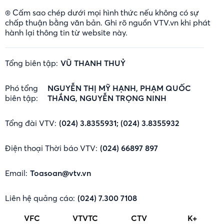
® Cấm sao chép dưới mọi hình thức nếu không có sự
chấp thuận bằng văn bản. Ghi rõ nguồn VTV.vn khi phát
hành lại thông tin từ website này.
Tổng biên tập:
VŨ THANH THUỶ
Phó tổng
NGUYỄN THỊ MỸ HẠNH, PHẠM QUỐC
biên tập:
THẮNG, NGUYỄN TRỌNG NINH
Tổng đài VTV:
(024) 3.8355931; (024) 3.8355932
Điện thoại Thời báo VTV:
(024) 66897 897
Email:
Toasoan@vtv.vn
Liên hệ quảng cáo:
(024) 7.300 7108
VFC
VTVTC
CTV
K+