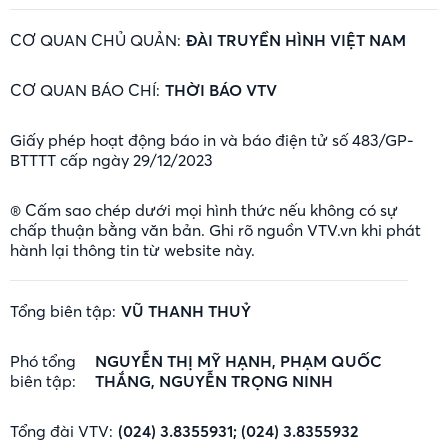
CƠ QUAN CHỦ QUẢN:
ĐÀI TRUYỀN HÌNH VIỆT NAM
CƠ QUAN BÁO CHÍ:
THỜI BÁO VTV
Giấy phép hoạt động báo in và báo điện tử số 483/GP-
BTTTT cấp ngày 29/12/2023
® Cấm sao chép dưới mọi hình thức nếu không có sự
chấp thuận bằng văn bản. Ghi rõ nguồn VTV.vn khi phát
hành lại thông tin từ website này.
Tổng biên tập:
VŨ THANH THUỶ
Phó tổng
NGUYỄN THỊ MỸ HẠNH, PHẠM QUỐC
biên tập:
THẮNG, NGUYỄN TRỌNG NINH
Tổng đài VTV:
(024) 3.8355931; (024) 3.8355932