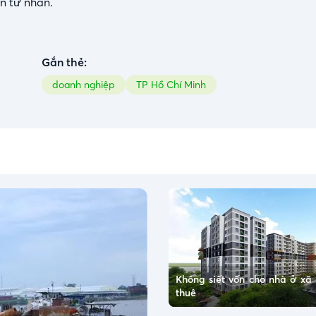
ốn tư nhân.
Gắn thẻ:
doanh nghiệp
TP Hồ Chí Minh
Không siết vốn cho nhà ở xã 
thuê