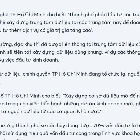
ệ TP Hồ Chí Minh cho biết: “Thành phố phải đầu tư các tr
thể xây dựng trung tâm dữ liệu tại các trung tâm này để doa
 tư thêm dịch vụ có giá trị gia tăng cao”.
hường, đặc khu thì đã được liên thông tại trung tâm dữ liệu 
h sẽ tiến tới xây dựng dữ liệu dùng chung, ví dụ các thông
vụ việc đầu tư kinh doanh.
ế từ dữ liệu, chính quyền TP Hồ Chí Minh đang tổ chức lại nguồ
.
số TP Hồ Chí Minh cho biết: “Xây dựng cơ sở dữ liệu mở để 
an trọng cho việc tiến hành những dự án kinh doanh mới, ph
n từ nguồn dữ liệu từ các cơ quan Nhà nước”.
 thường thành phố sẽ cần huy động được 70% vốn đầu tư là t
hải sử dụng hiệu quả vốn đầu tư công trong lĩnh vực khoa họ