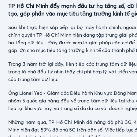
TP Hồ Chí Minh đẩy mạnh đầu tư hạ tầng số, dữ 
tạo, góp phần vào mục tiêu tăng trưởng kinh tế gia
Sau khi thực hiện sắp xếp lại bộ máy hành chính, ngoà
chính quyền TP Hồ Chí Minh hiện đang tập trung giải phá
hạ tầng dữ liệu... Đây được xem là giải pháp căn cơ để 
góp lớn cho mục tiêu tăng trưởng kinh tế của thành phố t
Trong 3 năm trở lại đây, liên tiếp các trung tâm dữ l
trọng là nhà đầu tư nhìn thấy chi phí hợp lý, với triển v
của trung tâm dữ liệu.
Ông Lionel Yeo - Giám đốc Điều hành Khu vực Đông Nam 
nhóm 5 quốc gia hàng đầu về trung tâm dữ liệu tại khu
liệu tại khu vực này, và trong số đó đã có vài doanh nghi
Những năm qua, TP Hồ Chí Minh đã nâng độ phủ 3G, 4G
Minh hiện đạt 59% độ phủ 5G trên dân số. Việc tiếp tục 