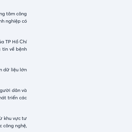
ung tâm công
nh nghiệp có
của TP Hồ Chí
 tin về bệnh
n dữ liệu lớn
người dân và
át triển các
ừ khu vực tư
c công nghệ,