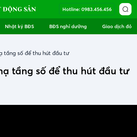
T ĐỘNG SẢN
Hotline:
0983.456.456
Nhật ký BĐS
BĐS nghỉ dưỡng
Giao dịch đỏ
hạ tầng số để thu hút đầu tư
hạ tầng số để thu hút đầu tư