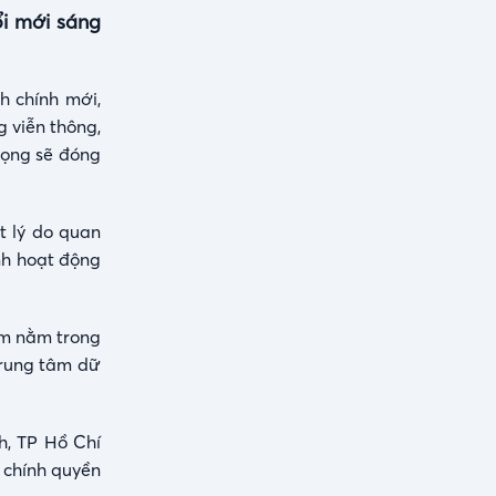
ổi mới sáng
h chính mới,
 viễn thông,
 vọng sẽ đóng
t lý do quan
ịnh hoạt động
am nằm trong
trung tâm dữ
h, TP Hồ Chí
 chính quyền