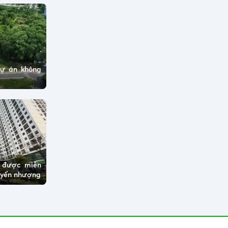
dự án không
ở được miễn
huyển nhượng