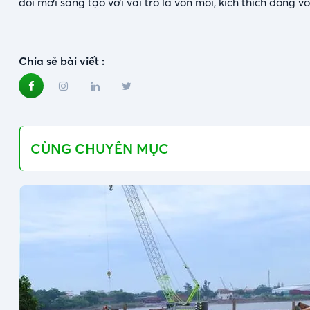
đổi mới sáng tạo với vai trò là vốn mồi, kích thích dòng v
Chia sẻ bài viết :
CÙNG CHUYÊN MỤC