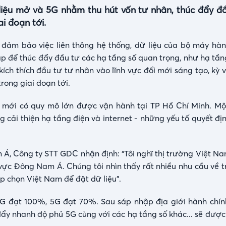
liệu mở và 5G nhằm thu hút vốn tư nhân, thúc đẩy đ
i đoạn tới.
i đảm bảo việc liên thông hệ thống, dữ liệu của bộ máy hàn
p để thúc đẩy đầu tư các hạ tầng số quan trọng, như hạ tầng
kích thích đầu tư tư nhân vào lĩnh vực đổi mới sáng tạo, kỳ
rong giai đoạn tới.
iệu mới có quy mô lớn được vận hành tại TP Hồ Chí Minh. Mộ
ọng cải thiện hạ tầng điện và internet - những yếu tố quyết đ
Á, Công ty STT GDC nhận định: “Tôi nghĩ thị trường Việt N
 vực Đông Nam Á. Chúng tôi nhìn thấy rất nhiều nhu cầu về 
ệp chọn Việt Nam để đặt dữ liệu”.
 đạt 100%, 5G đạt 70%. Sau sáp nhập địa giới hành chín
đẩy nhanh độ phủ 5G cùng với các hạ tầng số khác... sẽ được