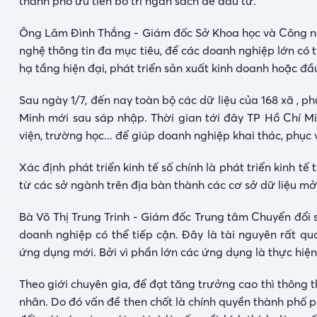
thành phố ưu tiên bố trí ngân sách để đầu tư.
Ông Lâm Đình Thắng - Giám đốc Sở Khoa học và Công ngh
nghệ thông tin đa mục tiêu, để các doanh nghiệp lớn có 
hạ tầng hiện đại, phát triển sản xuất kinh doanh hoặc đầu
Sau ngày 1/7, đến nay toàn bộ các dữ liệu của 168 xã , p
Minh mới sau sáp nhập. Thời gian tới đây TP Hồ Chí Min
viện, trường học... để giúp doanh nghiệp khai thác, phục 
Xác định phát triển kinh tế số chính là phát triển kinh t
từ các sở ngành trên địa bàn thành các cơ sở dữ liệu mở
Bà Võ Thị Trung Trinh - Giám đốc Trung tâm Chuyển đổi 
doanh nghiệp có thể tiếp cận. Đây là tài nguyên rất qu
ứng dụng mới. Bởi vì phần lớn các ứng dụng là thực hiệ
Theo giới chuyên gia, để đạt tăng trưởng cao thì thông
nhân. Do đó vấn đề then chốt là chính quyền thành phố p