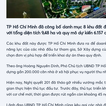
TP Hồ Chí Minh đã công bố danh mục 8 khu đất đ
với tổng diện tích 9,48 ha và quy mô dự kiến 6.157 
Các khu đất này được TP Hồ Chí Minh đưa ra để doanh 
năng lực của các nhà đầu tư tham gia, Sở Xây dựng 
chọn đơn vị phù hợp để triển khai dự án theo quy định.
Theo ông Hoàng Nguyên Dinh, Phó Chủ tịch UBND TP Hồ C
dựng gần 200.000 căn nhà ở xã hội phục vụ người thu nhậ
Hiện nay, Nghị quyết 201 đã tháo gỡ nhiều vướng mắc tro
gian thực hiện thủ tục đầu tư. Trước đây, thủ tục triển
với cơ chế mới, thời gian được rút ngắn còn khoảng 45 n
Lãnh đạo UBND TP Hồ Chí Minh cũng kêu gọi các nhà đầu