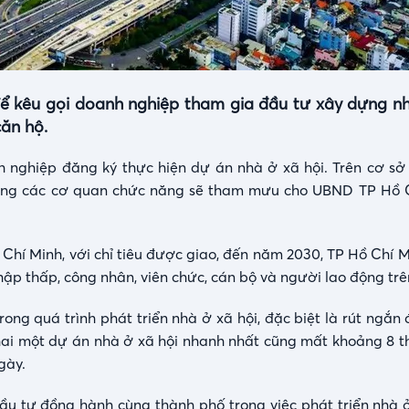
ể kêu gọi doanh nghiệp tham gia đầu tư xây dựng nh
căn hộ.
nghiệp đăng ký thực hiện dự án nhà ở xã hội. Trên cơ sở
cùng các cơ quan chức năng sẽ tham mưu cho UBND TP Hồ C
hí Minh, với chỉ tiêu được giao, đến năm 2030, TP Hồ Chí M
p thấp, công nhân, viên chức, cán bộ và người lao động trê
ng quá trình phát triển nhà ở xã hội, đặc biệt là rút ngắn 
 khai một dự án nhà ở xã hội nhanh nhất cũng mất khoảng 8 t
gày.
 tư đồng hành cùng thành phố trong việc phát triển nhà ở