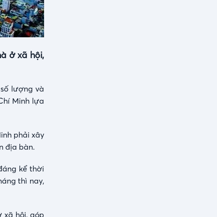
à ở xã hội,
 số lượng và
hí Minh lựa
inh phải xây
n địa bàn.
đáng kể thời
háng thì nay,
 xã hội, góp