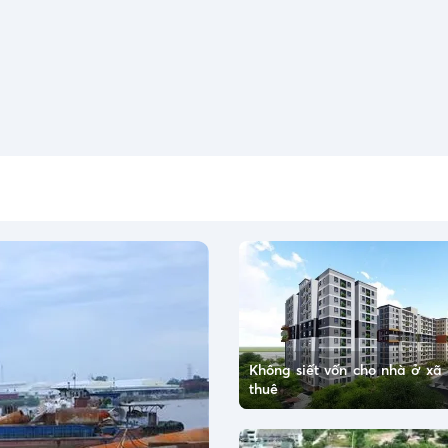
Không siết vốn cho nhà ở xã 
thuê