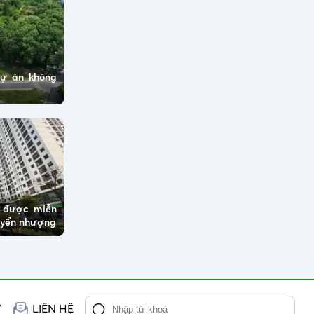
dự án không
ở được miễn
huyển nhượng
V
LIÊN HỆ