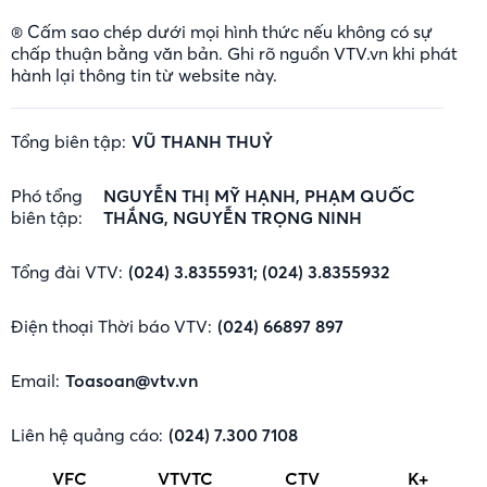
® Cấm sao chép dưới mọi hình thức nếu không có sự
chấp thuận bằng văn bản. Ghi rõ nguồn VTV.vn khi phát
hành lại thông tin từ website này.
Tổng biên tập:
VŨ THANH THUỶ
Phó tổng
NGUYỄN THỊ MỸ HẠNH, PHẠM QUỐC
biên tập:
THẮNG, NGUYỄN TRỌNG NINH
Tổng đài VTV:
(024) 3.8355931; (024) 3.8355932
Điện thoại Thời báo VTV:
(024) 66897 897
Email:
Toasoan@vtv.vn
Liên hệ quảng cáo:
(024) 7.300 7108
VFC
VTVTC
CTV
K+