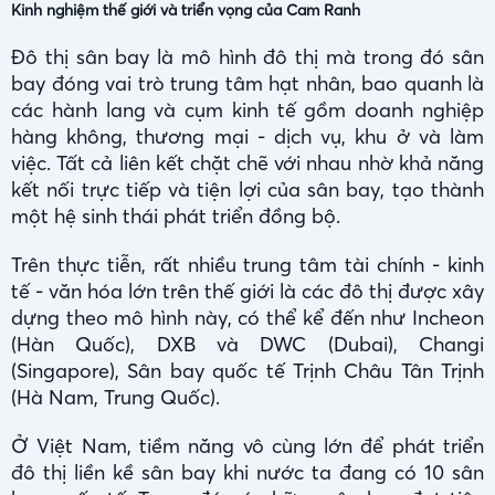
Kinh nghiệm thế giới và triển vọng của Cam Ranh
Đô thị sân bay là mô hình đô thị mà trong đó sân
bay đóng vai trò trung tâm hạt nhân, bao quanh là
các hành lang và cụm kinh tế gồm doanh nghiệp
hàng không, thương mại - dịch vụ, khu ở và làm
việc. Tất cả liên kết chặt chẽ với nhau nhờ khả năng
kết nối trực tiếp và tiện lợi của sân bay, tạo thành
một hệ sinh thái phát triển đồng bộ.
Trên thực tiễn, rất nhiều trung tâm tài chính - kinh
tế - văn hóa lớn trên thế giới là các đô thị được xây
dựng theo mô hình này, có thể kể đến như Incheon
(Hàn Quốc), DXB và DWC (Dubai), Changi
(Singapore), Sân bay quốc tế Trịnh Châu Tân Trịnh
(Hà Nam, Trung Quốc).
Ở Việt Nam, tiềm năng vô cùng lớn để phát triển
đô thị liền kề sân bay khi nước ta đang có 10 sân