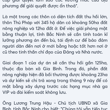
phương để giải quyết được ổn thoả".
Là một trong các thôn có diện tích đất thu hồi lớn,
thôn Thủ Pháp với 345 hộ dân có khoảng 50ha đất
nông nghiệp và 12ha đất ở. Để việc giải phóng mặt
bằng thuận lợi, tỉnh Bắc Ninh sẽ cần tính toán kĩ
lưỡng phương án đền bù, tái định cư để bảo đảm
người dân đến nơi ở mới bằng hoặc tốt hơn nơi ở
cũ theo tinh thần chỉ đạo của Đảng và Nhà nước.
Giai đoạn 1 của dự án sẽ cần thu hồi gần 125ha,
thuộc địa bàn xã Gia Bình. Trong đó, phần đất
nông nghiệp hiện đã bồi thường được khoảng 23ha
và dự kiến sẽ chi trả xong trong tháng 9 này để có
mặt bằng xây dựng trước các hạng mục nhà ga
VIP và đài kiểm soát không lưu.
Ông Lương Trung Hậu - Chủ tịch UBND xã Gia
Bình, tỉnh Bắc Ninh cho biết: "Chúng tôi vẫn tiếp tục