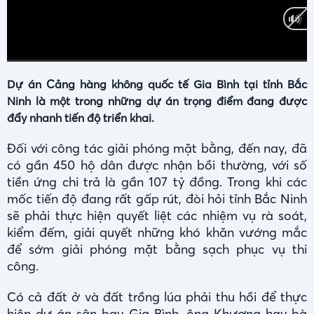
Current
Duration
0:00
/
0:00
Time
Dự án Cảng hàng không quốc tế Gia Bình tại tỉnh Bắc
Ninh là một trong những dự án trọng điểm đang được
đẩy nhanh tiến độ triển khai.
Đối với công tác giải phóng mặt bằng, đến nay, đã
có gần 450 hộ dân được nhận bồi thường, với số
tiền ứng chi trả là gần 107 tỷ đồng. Trong khi các
mốc tiến độ đang rất gấp rút, đòi hỏi tỉnh Bắc Ninh
sẽ phải thực hiện quyết liệt các nhiệm vụ rà soát,
kiểm đếm, giải quyết những khó khăn vướng mắc
để sớm giải phóng mặt bằng sạch phục vụ thi
công.
Có cả đất ở và đất trồng lúa phải thu hồi để thực
hiện dự án sân bay Gia Bình, ông Khương hay bà