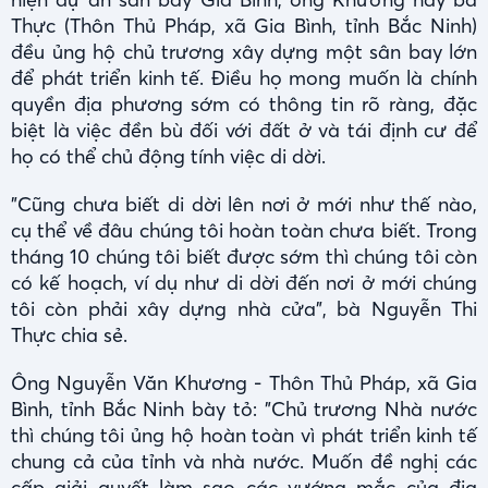
Thực (Thôn Thủ Pháp, xã Gia Bình, tỉnh Bắc Ninh)
đều ủng hộ chủ trương xây dựng một sân bay lớn
để phát triển kinh tế. Điều họ mong muốn là chính
quyền địa phương sớm có thông tin rõ ràng, đặc
biệt là việc đền bù đối với đất ở và tái định cư để
họ có thể chủ động tính việc di dời.
"Cũng chưa biết di dời lên nơi ở mới như thế nào,
cụ thể về đâu chúng tôi hoàn toàn chưa biết. Trong
tháng 10 chúng tôi biết được sớm thì chúng tôi còn
có kế hoạch, ví dụ như di dời đến nơi ở mới chúng
tôi còn phải xây dựng nhà cửa", bà Nguyễn Thi
Thực chia sẻ.
Ông Nguyễn Văn Khương - Thôn Thủ Pháp, xã Gia
Bình, tỉnh Bắc Ninh bày tỏ: "Chủ trương Nhà nước
thì chúng tôi ủng hộ hoàn toàn vì phát triển kinh tế
chung cả của tỉnh và nhà nước. Muốn đề nghị các
cấp giải quyết làm sao các vướng mắc của địa