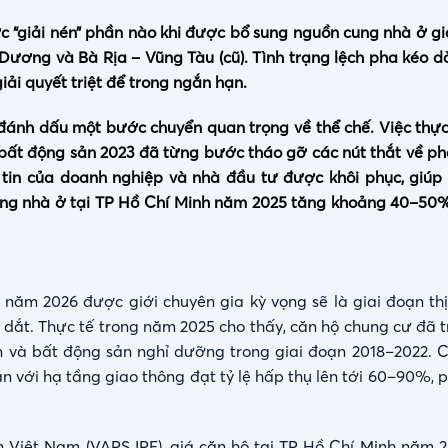
 “giải nén” phần nào khi được bổ sung nguồn cung nhà ở giá
h Dương và Bà Rịa – Vũng Tàu (cũ). Tình trạng lệch pha kéo 
ải quyết triệt để trong ngắn hạn.
 đánh dấu một bước chuyển quan trọng về thể chế. Việc thực
bất động sản 2023 đã từng bước tháo gỡ các nút thắt về phá
m tin của doanh nghiệp và nhà đầu tư được khôi phục, giúp
ung nhà ở tại TP Hồ Chí Minh năm 2025 tăng khoảng 40–50
ì năm 2026 được giới chuyên gia kỳ vọng sẽ là giai đoạn th
 dắt. Thực tế trong năm 2025 cho thấy, căn hộ chung cư đã t
nền và bất động sản nghỉ dưỡng trong giai đoạn 2018–2022. 
n với hạ tầng giao thông đạt tỷ lệ hấp thụ lên tới 60–90%, 
 Việt Nam (VARS IRE), giá căn hộ tại TP Hồ Chí Minh năm 