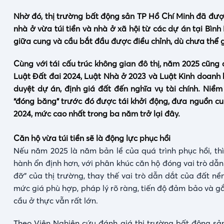
Nhờ đó, thị trường bất động sản TP Hồ Chí Minh đã được
nhà ở vừa túi tiền và nhà ở xã hội từ các dự án tại Bìn
giữa cung và cầu bắt đầu được điều chỉnh, dù chưa thể gi
Cùng với tái cấu trúc không gian đô thị, năm 2025 cũng
Luật Đất đai 2024, Luật Nhà ở 2023 và Luật Kinh doanh 
duyệt dự án, định giá đất đến nghĩa vụ tài chính. Niề
“đóng băng” trước đó được tái khởi động, đưa nguồn c
2024, mức cao nhất trong ba năm trở lại đây.
Căn hộ vừa túi tiền sẽ là động lực phục hồi
Nếu năm 2025 là năm bản lề của quá trình phục hồi, th
hành ổn định hơn, với phân khúc căn hộ đóng vai trò dẫn
đỡ” của thị trường, thay thế vai trò dẫn dắt của đất 
mức giá phù hợp, pháp lý rõ ràng, tiến độ đảm bảo và gắ
cầu ở thực vẫn rất lớn.
Theo Viện Nghiên cứu đánh giá thị trường bất động sản