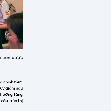
i tiền được
ã chính thức
suy giảm sâu
xu hướng tăng
cấu trúc thị