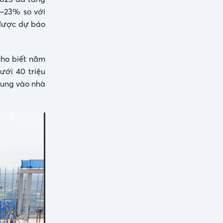
1–23% so với
 được dự báo
cho biết năm
ưới 40 triệu
rung vào nhà