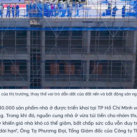
của thị trường, thay thế vai trò dẫn dắt của đất nền và bất động sản n
 30.000 sản phẩm nhà ở được triển khai tại TP Hồ Chí Minh v
g. Trong khi đó, nguồn cung nhà ở vừa túi tiền cho nhóm th
y khiến giá nhà khó có thể giảm, bất chấp sức cầu vẫn duy t
dài hạn”,
Ông Tạ Phương Đại, Tổng Giám đốc của Công ty 