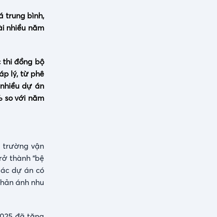
 trung bình,
dài nhiều năm
 thi đồng bộ
p lý, từ phê
 nhiều dự án
% so với năm
ị trường vận
rở thành “bệ
Các dự án có
phản ánh nhu
2025 đã tăng