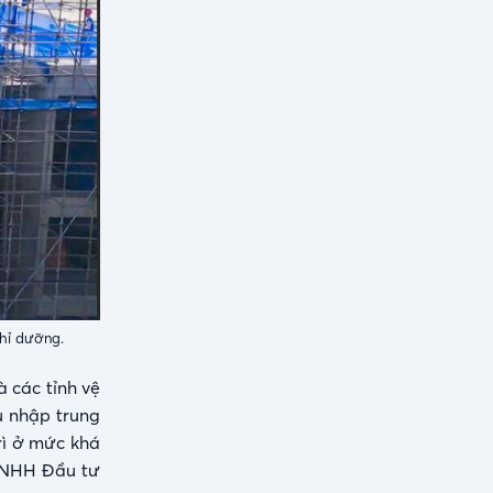
ghỉ dưỡng.
à các tỉnh vệ
u nhập trung
rì ở mức khá
TNHH Đầu tư