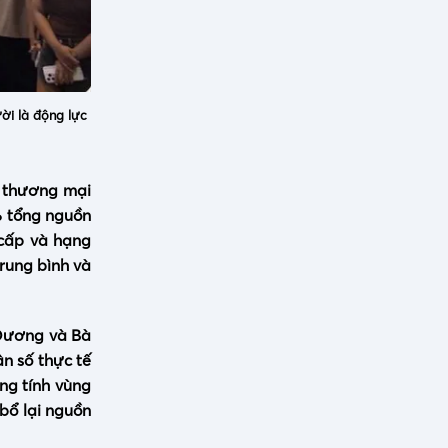
ười là động lực
ở thương mại
% tổng nguồn
 cấp và hạng
trung bình và
 Dương và Bà
ân số thực tế
ang tính vùng
 bổ lại nguồn