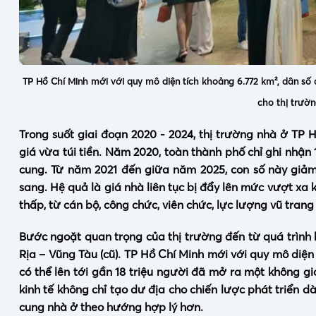
TP Hồ Chí Minh mới với quy mô diện tích khoảng 6.772 km², dân số ch
cho thị trườ
Trong suốt giai đoạn 2020 - 2024, thị trường nhà ở T
giá vừa túi tiền. Năm 2020, toàn thành phố chỉ ghi nhận
cung. Từ năm 2021 đến giữa năm 2025, con số này giảm 
sang. Hệ quả là giá nhà liên tục bị đẩy lên mức vượt xa 
thấp, từ cán bộ, công chức, viên chức, lực lượng vũ tra
Bước ngoặt quan trọng của thị trường đến từ quá trình
Rịa – Vũng Tàu (cũ). TP Hồ Chí Minh mới với quy mô diện 
có thể lên tới gần 18 triệu người đã mở ra một không gi
kinh tế không chỉ tạo dư địa cho chiến lược phát triển d
cung nhà ở theo hướng hợp lý hơn.