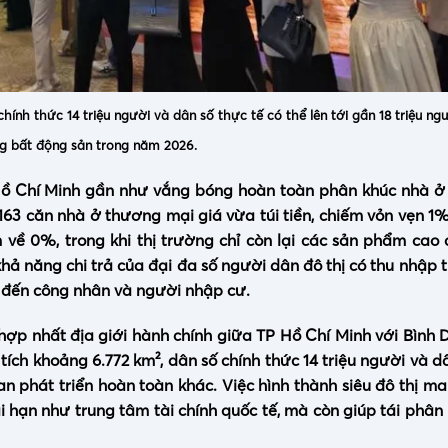
ính thức 14 triệu người và dân số thực tế có thể lên tới gần 18 triệu ng
ng bất động sản trong năm 2026.
P Hồ Chí Minh gần như vắng bóng hoàn toàn phân khúc nhà 
 163 căn nhà ở thương mại giá vừa túi tiền, chiếm vỏn vẹn 1
về 0%, trong khi thị trường chỉ còn lại các sản phẩm cao
khả năng chi trả của đại đa số người dân đô thị có thu nhập 
ng đến công nhân và người nhập cư.
 hợp nhất địa giới hành chính giữa TP Hồ Chí Minh với Bình
tích khoảng 6.772 km², dân số chính thức 14 triệu người và d
an phát triển hoàn toàn khác. Việc hình thành siêu đô thị m
ài hạn như trung tâm tài chính quốc tế, mà còn giúp tái phân