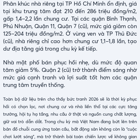
Phân khúc nhà riêng tại TP Hồ Chí Minh ổn định, giá
tại khu trung tâm đạt 210 đến 286 triệu đồng/m2,
gấp 1,4–2,2 lần chung cư. Tại các quận Bình Thạnh,
Phú Nhuận, Quận 11, Quận 7 (cũ), mức giá giảm còn
125–204 triệu đồng/m2. Ở vùng ven và TP Thủ Đức
(cũ), nhà riêng chỉ cao hơn chung cư 1,1–1,8 lần, tạo
dư địa tăng giá trong chu kỳ kế tiếp.
Nhà mặt phố bán phục hồi nhẹ, dù mức độ quan
tâm giảm 5%. Quận 2 (cũ) trở thành điểm sáng nhờ
mức giá cạnh tranh và lợi suất tốt hơn các quận
trung tâm truyền thống.
Toàn bộ dữ liệu trên cho thấy bức tranh 2026 sẽ là thời kỳ phục
hồi có chọn lọc, nơi chung cư và nhà liền thổ tại các cực tăng
trưởng, hội tụ hạ tầng, nhu cầu ở thật và nguồn cung chất lượng,
giữ vai trò dẫn dắt. Trong chu kỳ mà Việt Nam đang bứt lên trên
bản đồ chuỗi cung ứng toàn cầu, bất động sản không còn là “cuộc
chơi lướt sóng”, mà trở thành bài toán chiến lược về không gian