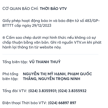
CƠ QUAN BÁO CHÍ:
THỜI BÁO VTV
Giấy phép hoạt động báo in và báo điện tử số 483/GP-
BTTTT cấp ngày 29/12/2023
® Cấm sao chép dưới mọi hình thức nếu không có sự
chấp thuận bằng văn bản. Ghi rõ nguồn VTV.vn khi phát
hành lại thông tin từ website này.
Tổng biên tập:
VŨ THANH THUỶ
Phó tổng
NGUYỄN THỊ MỸ HẠNH, PHẠM QUỐC
biên tập:
THẮNG, NGUYỄN TRỌNG NINH
Tổng đài VTV:
(024) 3.8355931; (024) 3.8355932
Điện thoại Thời báo VTV:
(024) 66897 897