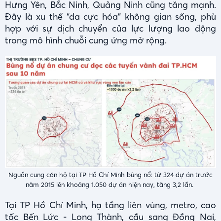
Hưng Yên, Bắc Ninh, Quảng Ninh cũng tăng mạnh.
Đây là xu thế “đa cực hóa” không gian sống, phù
hợp với sự dịch chuyển của lực lượng lao động
trong mô hình chuỗi cung ứng mở rộng.
Nguồn cung căn hộ tại TP Hồ Chí Minh bùng nổ: từ 324 dự án trước
năm 2015 lên khoảng 1.050 dự án hiện nay, tăng 3,2 lần.
Tại TP Hồ Chí Minh, hạ tầng liên vùng, metro, cao
tốc Bến Lức - Long Thành, cầu sang Đồng Nai,