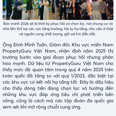
Bức tranh 2026 sẽ là thời kỳ phục hồi có chọn lọc, nơi chung cư và
nhà liền thổ tại các cực tăng trưởng, hội tụ hạ tầng, nhu cầu ở thật
và nguồn cung chất lượng, giữ vai trò dẫn dắt.
Ông Đinh Minh Tuấn, Giám đốc Khu vực miền Nam
PropertyGuru Việt Nam, nhận định năm 2025 thị
trường bước vào giai đoạn phục hồi nhưng phân
hóa mạnh. Dữ liệu từ PropertyGuru Việt Nam cho
thấy mức độ quan tâm trong quý 4 năm 2025 trên
toàn quốc đã tăng so với quý 1/2023, đặc biệt tại
các khu vực có kết nối hạ tầng tốt. Đây là dấu hiệu
cho thấy dòng tiền đang chọn lọc và hướng đến
những khu vực đáp ứng tiêu chí phát triển bền
vững, cũng là cách mà các tập đoàn đa quốc gia
xem xét khi mở rộng chuỗi cung ứng.