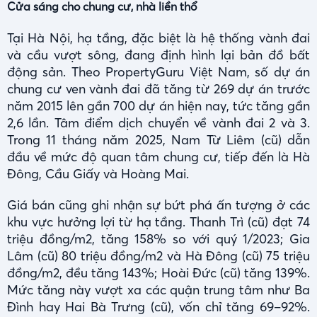
Cửa sáng cho chung cư, nhà liền thổ
Tại Hà Nội, hạ tầng, đặc biệt là hệ thống vành đai
và cầu vượt sông, đang định hình lại bản đồ bất
động sản. Theo PropertyGuru Việt Nam, số dự án
chung cư ven vành đai đã tăng từ 269 dự án trước
năm 2015 lên gần 700 dự án hiện nay, tức tăng gần
2,6 lần. Tâm điểm dịch chuyển về vành đai 2 và 3.
Trong 11 tháng năm 2025, Nam Từ Liêm (cũ) dẫn
đầu về mức độ quan tâm chung cư, tiếp đến là Hà
Đông, Cầu Giấy và Hoàng Mai.
Giá bán cũng ghi nhận sự bứt phá ấn tượng ở các
khu vực hưởng lợi từ hạ tầng. Thanh Trì (cũ) đạt 74
triệu đồng/m2, tăng 158% so với quý 1/2023; Gia
Lâm (cũ) 80 triệu đồng/m2 và Hà Đông (cũ) 75 triệu
đồng/m2, đều tăng 143%; Hoài Đức (cũ) tăng 139%.
Mức tăng này vượt xa các quận trung tâm như Ba
Đình hay Hai Bà Trưng (cũ), vốn chỉ tăng 69–92%.