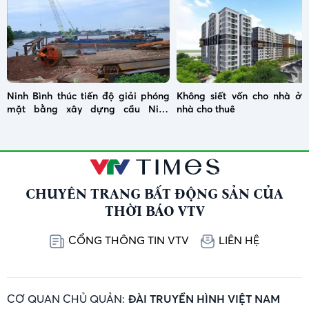
Ninh Bình thúc tiến độ giải phóng
Không siết vốn cho nhà ở x
mặt bằng xây dựng cầu Ninh
nhà cho thuê
Cường
CHUYÊN TRANG BẤT ĐỘNG SẢN CỦA
THỜI BÁO VTV
CỔNG THÔNG TIN VTV
LIÊN HỆ
CƠ QUAN CHỦ QUẢN:
ĐÀI TRUYỀN HÌNH VIỆT NAM