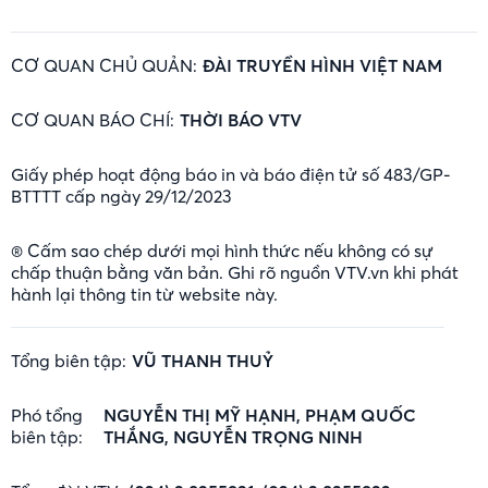
CƠ QUAN CHỦ QUẢN:
ĐÀI TRUYỀN HÌNH VIỆT NAM
CƠ QUAN BÁO CHÍ:
THỜI BÁO VTV
Giấy phép hoạt động báo in và báo điện tử số 483/GP-
BTTTT cấp ngày 29/12/2023
® Cấm sao chép dưới mọi hình thức nếu không có sự
chấp thuận bằng văn bản. Ghi rõ nguồn VTV.vn khi phát
hành lại thông tin từ website này.
Tổng biên tập:
VŨ THANH THUỶ
Phó tổng
NGUYỄN THỊ MỸ HẠNH, PHẠM QUỐC
biên tập:
THẮNG, NGUYỄN TRỌNG NINH