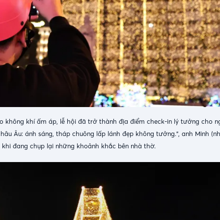
 không khí ấm áp, lễ hội đã trở thành địa điểm check-in lý tưởng cho n
hâu Âu: ánh sáng, tháp chuông lấp lánh đẹp không tưởng.”, anh Minh (nh
 khi đang chụp lại những khoảnh khắc bên nhà thờ.