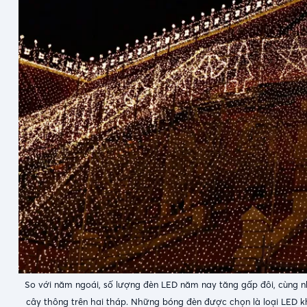
So với năm ngoái, số lượng đèn LED năm nay tăng gấp đôi, cùng nh
cây thông trên hai tháp. Những bóng đèn được chọn là loại LED khô