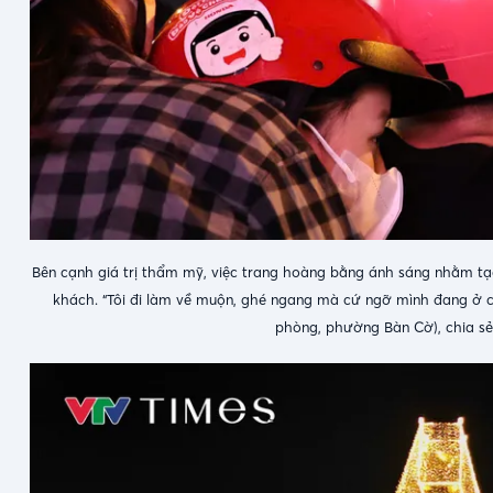
Bên cạnh giá trị thẩm mỹ, việc trang hoàng bằng ánh sáng nhằm tạo
khách. “Tôi đi làm về muộn, ghé ngang mà cứ ngỡ mình đang ở c
phòng, phường Bàn Cờ), chia sẻ