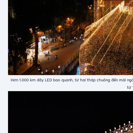
Hơn 1.000 km dây LED bao quanh, từ hai tháp chuông đến mái ngói
từ 