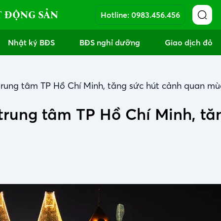
T ĐỘNG SẢN
Hotline:
0983.456.456
Nhật ký BĐS
BĐS nghỉ dưỡng
Giao dịch đỏ
rung tâm TP Hồ Chí Minh, tăng sức hút cảnh quan mùa
trung tâm TP Hồ Chí Minh, tă