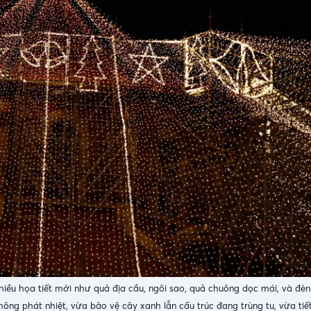
iều họa tiết mới như quả địa cầu, ngôi sao, quả chuông dọc mái, và đèn
ng phát nhiệt, vừa bảo vệ cây xanh lẫn cấu trúc đang trùng tu, vừa tiết