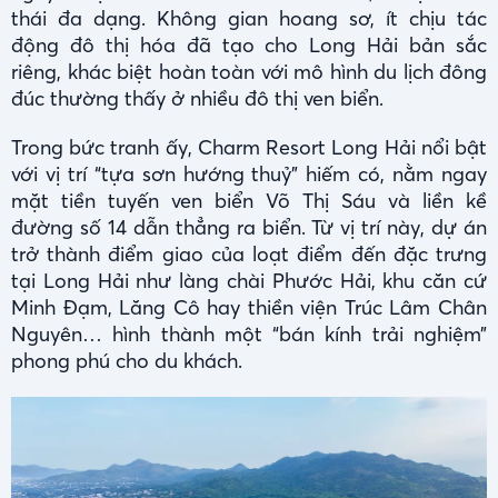
thái đa dạng. Không gian hoang sơ, ít chịu tác
động đô thị hóa đã tạo cho Long Hải bản sắc
riêng, khác biệt hoàn toàn với mô hình du lịch đông
đúc thường thấy ở nhiều đô thị ven biển.
Trong bức tranh ấy, Charm Resort Long Hải nổi bật
với vị trí “tựa sơn hướng thuỷ” hiếm có, nằm ngay
mặt tiền tuyến ven biển Võ Thị Sáu và liền kề
đường số 14 dẫn thẳng ra biển. Từ vị trí này, dự án
trở thành điểm giao của loạt điểm đến đặc trưng
tại Long Hải như làng chài Phước Hải, khu căn cứ
Minh Đạm, Lăng Cô hay thiền viện Trúc Lâm Chân
Nguyên… hình thành một “bán kính trải nghiệm”
phong phú cho du khách.