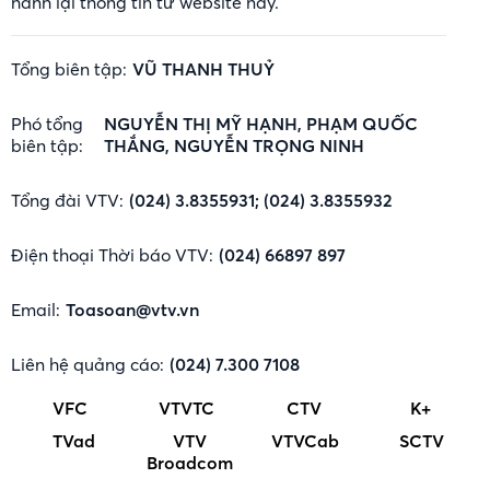
hành lại thông tin từ website này.
Tổng biên tập:
VŨ THANH THUỶ
Phó tổng
NGUYỄN THỊ MỸ HẠNH, PHẠM QUỐC
biên tập:
THẮNG, NGUYỄN TRỌNG NINH
Tổng đài VTV:
(024) 3.8355931; (024) 3.8355932
Điện thoại Thời báo VTV:
(024) 66897 897
Email:
Toasoan@vtv.vn
Liên hệ quảng cáo:
(024) 7.300 7108
VFC
VTVTC
CTV
K+
TVad
VTV
VTVCab
SCTV
Broadcom