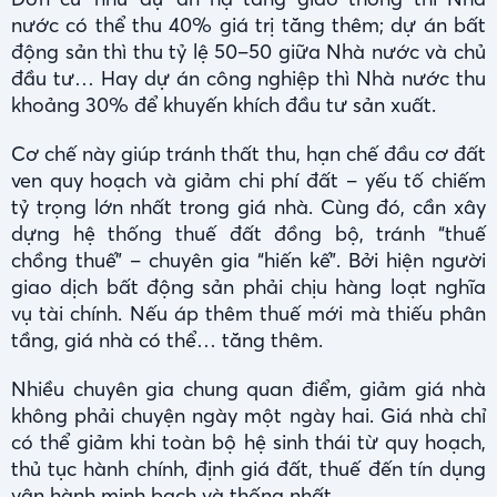
nước có thể thu 40% giá trị tăng thêm; dự án bất
động sản thì thu tỷ lệ 50–50 giữa Nhà nước và chủ
đầu tư… Hay dự án công nghiệp thì Nhà nước thu
khoảng 30% để khuyến khích đầu tư sản xuất.
Cơ chế này giúp tránh thất thu, hạn chế đầu cơ đất
ven quy hoạch và giảm chi phí đất – yếu tố chiếm
tỷ trọng lớn nhất trong giá nhà. Cùng đó, cần xây
dựng hệ thống thuế đất đồng bộ, tránh “thuế
chồng thuế” – chuyên gia “hiến kế”. Bởi hiện người
giao dịch bất động sản phải chịu hàng loạt nghĩa
vụ tài chính. Nếu áp thêm thuế mới mà thiếu phân
tầng, giá nhà có thể… tăng thêm.
Nhiều chuyên gia chung quan điểm, giảm giá nhà
không phải chuyện ngày một ngày hai. Giá nhà chỉ
có thể giảm khi toàn bộ hệ sinh thái từ quy hoạch,
thủ tục hành chính, định giá đất, thuế đến tín dụng
vận hành minh bạch và thống nhất.