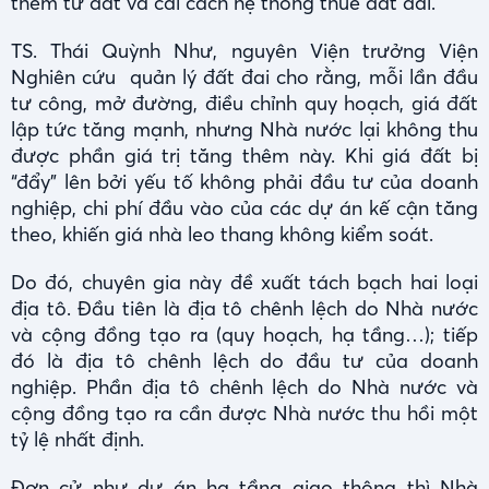
thêm từ đất và cải cách hệ thống thuế đất đai.
TS. Thái Quỳnh Như, nguyên Viện trưởng Viện
Nghiên cứu quản lý đất đai cho rằng, mỗi lần đầu
tư công, mở đường, điều chỉnh quy hoạch, giá đất
lập tức tăng mạnh, nhưng Nhà nước lại không thu
được phần giá trị tăng thêm này. Khi giá đất bị
“đẩy” lên bởi yếu tố không phải đầu tư của doanh
nghiệp, chi phí đầu vào của các dự án kế cận tăng
theo, khiến giá nhà leo thang không kiểm soát.
Do đó, chuyên gia này đề xuất tách bạch hai loại
địa tô. Đầu tiên là địa tô chênh lệch do Nhà nước
và cộng đồng tạo ra (quy hoạch, hạ tầng…); tiếp
đó là địa tô chênh lệch do đầu tư của doanh
nghiệp. Phần địa tô chênh lệch do Nhà nước và
cộng đồng tạo ra cần được Nhà nước thu hồi một
tỷ lệ nhất định.
Đơn cử như dự án hạ tầng giao thông thì Nhà