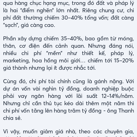
qua hàng chục hạng mục, trong đó đất và pháp lý
là hai “điểm nghẽn” lớn nhất. Riêng chung cư, chi
phí đất thường chiếm 30–40% tổng vốn; đất càng
“sạch”, giá càng cao.
Phần xây dựng chiếm 35–40%, bao gồm từ móng,
thân, cơ điện đến cảnh quan. Nhưng đáng nói,
nhiều chi phí “mềm” như thiết kế, pháp lý,
marketing, hoa hồng môi giới… chiếm tới 15–20%
giá thành nhưng lại ít được nhắc tới.
Cùng đó, chi phí tài chính cũng là gánh nặng. Với
dự án vốn vài nghìn tỷ đồng, doanh nghiệp buộc
phải vay ngân hàng với lãi suất 12–14%/năm.
Nhưng chỉ cần thủ tục kéo dài thêm một năm thì
chi phí vốn tăng lên hàng trăm tỷ đồng - ông Thanh
chia sẻ.
Vì vậy, muốn giảm giá nhà, theo các chuyên gia,