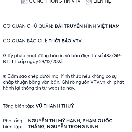
CỔNG THÔNG TIN VTV
LIÊN HỆ
CƠ QUAN CHỦ QUẢN:
ĐÀI TRUYỀN HÌNH VIỆT NAM
CƠ QUAN BÁO CHÍ:
THỜI BÁO VTV
Giấy phép hoạt động báo in và báo điện tử số 483/GP-
BTTTT cấp ngày 29/12/2023
® Cấm sao chép dưới mọi hình thức nếu không có sự
chấp thuận bằng văn bản. Ghi rõ nguồn VTV.vn khi phát
hành lại thông tin từ website này.
Tổng biên tập:
VŨ THANH THUỶ
Phó tổng
NGUYỄN THỊ MỸ HẠNH, PHẠM QUỐC
biên tập:
THẮNG, NGUYỄN TRỌNG NINH