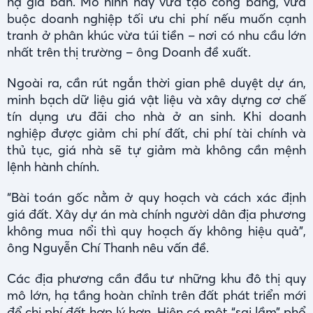
hạ giá bán. Mô hình này vừa tạo công bằng, vừa
buộc doanh nghiệp tối ưu chi phí nếu muốn cạnh
tranh ở phân khúc vừa túi tiền – nơi có nhu cầu lớn
nhất trên thị trường – ông Doanh đề xuất.
Ngoài ra, cần rút ngắn thời gian phê duyệt dự án,
minh bạch dữ liệu giá vật liệu và xây dựng cơ chế
tín dụng ưu đãi cho nhà ở an sinh. Khi doanh
nghiệp được giảm chi phí đất, chi phí tài chính và
thủ tục, giá nhà sẽ tự giảm mà không cần mệnh
lệnh hành chính.
“Bài toán gốc nằm ở quy hoạch và cách xác định
giá đất. Xây dự án mà chính người dân địa phương
không mua nổi thì quy hoạch ấy không hiệu quả”,
ông Nguyễn Chí Thanh nêu vấn đề.
Các địa phương cần đầu tư những khu đô thị quy
mô lớn, hạ tầng hoàn chỉnh trên đất phát triển mới
để chi phí đất hợp lý hơn. Hiện có một “sai lầm” phổ