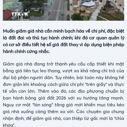
Muốn giảm giá nhà cần minh bạch hóa về chi phí, đặc biệt
là đất đai và thủ tục hành chính; khi đó cơ quan quản lý
có cơ sở điều tiết hệ số giá đất thay vì áp dụng biện pháp
hành chính cứng nhắc.
Giảm giá nhà đang trở thành yêu cầu cấp thiết khi mặt
bằng giá liên tục leo thang, vượt xa khả năng chi trả của
đại bộ phận người dân. Tuy nhiên, bài toán này không hề
đơn giản khi khoảng cách giữa chi phí “trên giấy” và thực
tế vẫn còn lớn. Thêm vào đó, các địa phương chuẩn bị
ban hành bảng giá đất 2026 với xu hướng tăng mạnh.
Nguy cơ một “làn sóng” tăng giá mới khiến mục tiêu kéo
giá nhà xuống càng thêm xa vời. Các chuyên gia chung
nhận định, để giảm giá nhà, can thiệp từ gốc mới là “chìa
khóa”.