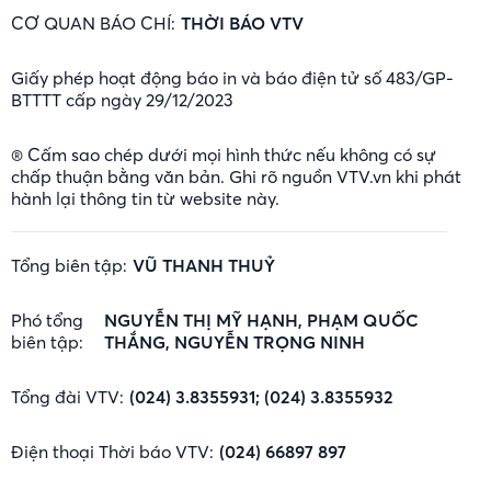
CƠ QUAN BÁO CHÍ:
THỜI BÁO VTV
Giấy phép hoạt động báo in và báo điện tử số 483/GP-
BTTTT cấp ngày 29/12/2023
® Cấm sao chép dưới mọi hình thức nếu không có sự
chấp thuận bằng văn bản. Ghi rõ nguồn VTV.vn khi phát
hành lại thông tin từ website này.
Tổng biên tập:
VŨ THANH THUỶ
Phó tổng
NGUYỄN THỊ MỸ HẠNH, PHẠM QUỐC
biên tập:
THẮNG, NGUYỄN TRỌNG NINH
Tổng đài VTV:
(024) 3.8355931; (024) 3.8355932
Điện thoại Thời báo VTV:
(024) 66897 897