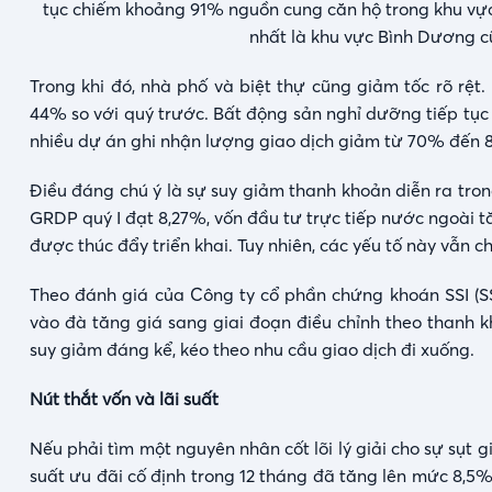
tục chiếm khoảng 91% nguồn cung căn hộ trong khu vực.
nhất là khu vực Bình Dương cũ
Trong khi đó, nhà phố và biệt thự cũng giảm tốc rõ rệ
44% so với quý trước. Bất động sản nghỉ dưỡng tiếp tục 
nhiều dự án ghi nhận lượng giao dịch giảm từ 70% đến 
Điều đáng chú ý là sự suy giảm thanh khoản diễn ra trong
GRDP quý I đạt 8,27%, vốn đầu tư trực tiếp nước ngoài t
được thúc đẩy triển khai. Tuy nhiên, các yếu tố này vẫn c
Theo đánh giá của Công ty cổ phần chứng khoán SSI (SS
vào đà tăng giá sang giai đoạn điều chỉnh theo thanh k
suy giảm đáng kể, kéo theo nhu cầu giao dịch đi xuống.
Nút thắt vốn và lãi suất
Nếu phải tìm một nguyên nhân cốt lõi lý giải cho sự sụt g
suất ưu đãi cố định trong 12 tháng đã tăng lên mức 8,5