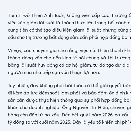
Tiến sĩ Đỗ Thiên Anh Tuấn, Giảng viên cấp cao Trường 
việc kéo giảm lãi suất là thách thức lớn trong bối cảnh
cung tiền có thể tạo điều kiện giảm lãi suất nhưng cũng 
cầu cho thị trường bất động sản, cần phối hợp đồng bộ nh
Vì vậy, các chuyên gia cho rằng, việc cải thiện thanh 
thông dòng vốn cho nền kinh tế nói chung và thị trường
bằng lãi suất huy động có cơ hội giảm, từ đó tạo dư đị
người mua nhà tiếp cận vốn thuận lợi hơn.
Tuy nhiên, đây không phải bài toán có thể giải quyết bằn
đi kèm áp lực kiểm soát lạm phát và bảo đảm ổn định kin
sản cần được thực hiện thông qua sự phối hợp đồng bộ gi
khăn cho doanh nghiệp. Ông Nguyễn Trí Hiếu, chuyên gi
hàng còn đến từ nợ xấu. Đến hết quý I năm 2026, nợ xấu
tỷ đồng so với cuối năm 2025. Đây là yếu tố khiến chi ph