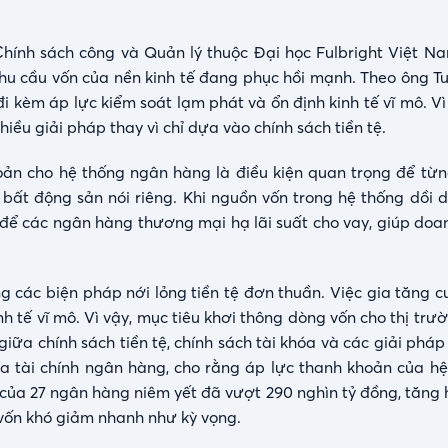
Chính sách công và Quản lý thuộc Đại học Fulbright Việt N
 nhu cầu vốn của nền kinh tế đang phục hồi mạnh. Theo ông T
đi kèm áp lực kiểm soát lạm phát và ổn định kinh tế vĩ mô. V
iều giải pháp thay vì chỉ dựa vào chính sách tiền tệ.
khoản cho hệ thống ngân hàng là điều kiện quan trọng để từ
 bất động sản nói riêng. Khi nguồn vốn trong hệ thống dồi 
a để các ngân hàng thương mại hạ lãi suất cho vay, giúp doa
g các biện pháp nới lỏng tiền tệ đơn thuần. Việc gia tăng c
h tế vĩ mô. Vì vậy, mục tiêu khơi thông dòng vốn cho thị tr
ữa chính sách tiền tệ, chính sách tài khóa và các giải pháp
a tài chính ngân hàng, cho rằng áp lực thanh khoản của h
 của 27 ngân hàng niêm yết đã vượt 290 nghìn tỷ đồng, tăng 
í vốn khó giảm nhanh như kỳ vọng.