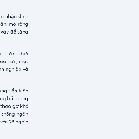
am nhận định
uấn, mở rộng
ì vậy để tăng
ng bước khơi
dào hơn, mặt
nh nghiệp và
ung tiền luôn
ường bất động
 tháo gỡ khó
ệ thống ngân
hơn 28 nghìn