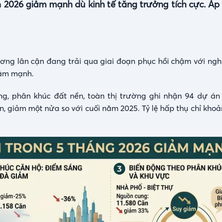
026 giảm mạnh dù kinh tế tăng trưởng tích cực. Áp l
ng lân cận đang trải qua giai đoạn phục hồi chậm với nghịc
giảm mạnh.
ng, phân khúc đất nền, toàn thị trường ghi nhận 94 dự á
ền, giảm một nửa so với cuối năm 2025. Tỷ lệ hấp thụ chỉ kh