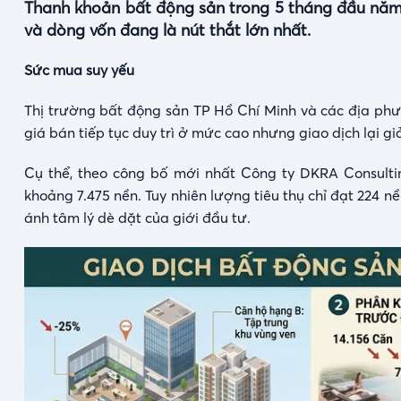
Thanh khoản bất động sản trong 5 tháng đầu năm 2
và dòng vốn đang là nút thắt lớn nhất.
Sức mua suy yếu
Thị trường bất động sản TP Hồ Chí Minh và các địa phươ
giá bán tiếp tục duy trì ở mức cao nhưng giao dịch lại 
Cụ thể, theo công bố mới nhất Công ty DKRA Consulti
khoảng 7.475 nền. Tuy nhiên lượng tiêu thụ chỉ đạt 224 n
ánh tâm lý dè dặt của giới đầu tư.