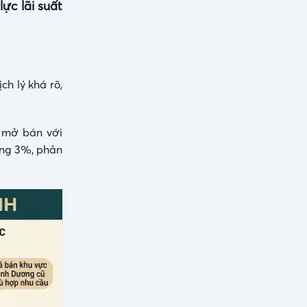
ực lãi suất
h lý khá rõ,
n mở bán với
oảng 3%, phản