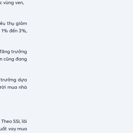
c vùng ven,
iêu thụ giảm
ừ 1% đến 3%,
. Tăng trưởng
ớn cũng đang
g trưởng dựa
gười mua nhà
Theo SSI, lãi
suất vay mua