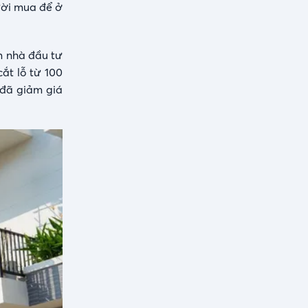
ười mua để ở
m nhà đầu tư
ắt lỗ từ 100
 đã giảm giá