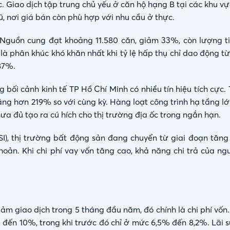
 Giao dịch tập trung chủ yếu ở căn hộ hạng B tại các khu vự
, nơi giá bán còn phù hợp với nhu cầu ở thực.
t. Nguồn cung đạt khoảng 11.580 căn, giảm 33%, còn lượng t
là phân khúc khó khăn nhất khi tỷ lệ hấp thụ chỉ dao động t
87%.
 bối cảnh kinh tế TP Hồ Chí Minh có nhiều tín hiệu tích cực
ăng hơn 219% so với cùng kỳ. Hàng loạt công trình hạ tầng l
hưa đủ tạo ra cú hích cho thị trường địa ốc trong ngắn hạn.
I), thị trường bất động sản đang chuyển từ giai đoạn tăn
hoản. Khi chi phí vay vốn tăng cao, khả năng chi trả của n
iảm giao dịch trong 5 tháng đầu năm, đó chính là chi phí vốn. 
% đến 10%, trong khi trước đó chỉ ở mức 6,5% đến 8,2%. Lãi 