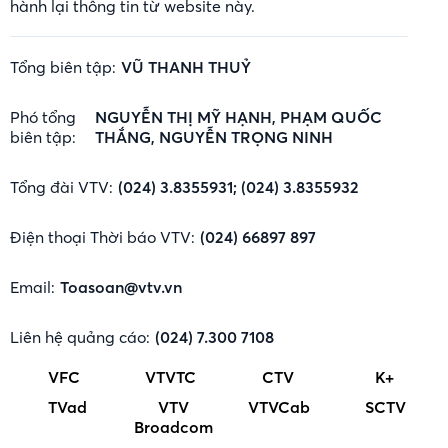
hành lại thông tin từ website này.
Tổng biên tập:
VŨ THANH THUỶ
Phó tổng
NGUYỄN THỊ MỸ HẠNH, PHẠM QUỐC
biên tập:
THẮNG, NGUYỄN TRỌNG NINH
Tổng đài VTV:
(024) 3.8355931; (024) 3.8355932
Điện thoại Thời báo VTV:
(024) 66897 897
Email:
Toasoan@vtv.vn
Liên hệ quảng cáo:
(024) 7.300 7108
VFC
VTVTC
CTV
K+
TVad
VTV
VTVCab
SCTV
Broadcom