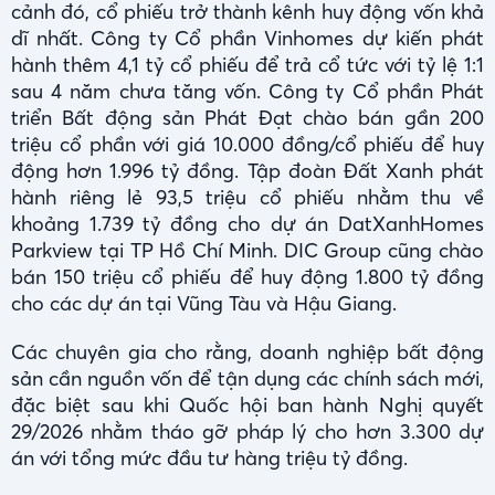
cảnh đó, cổ phiếu trở thành kênh huy động vốn khả
dĩ nhất. Công ty Cổ phần Vinhomes dự kiến phát
hành thêm 4,1 tỷ cổ phiếu để trả cổ tức với tỷ lệ 1:1
sau 4 năm chưa tăng vốn. Công ty Cổ phần Phát
triển Bất động sản Phát Đạt chào bán gần 200
triệu cổ phần với giá 10.000 đồng/cổ phiếu để huy
động hơn 1.996 tỷ đồng. Tập đoàn Đất Xanh phát
hành riêng lẻ 93,5 triệu cổ phiếu nhằm thu về
khoảng 1.739 tỷ đồng cho dự án DatXanhHomes
Parkview tại TP Hồ Chí Minh. DIC Group cũng chào
bán 150 triệu cổ phiếu để huy động 1.800 tỷ đồng
cho các dự án tại Vũng Tàu và Hậu Giang.
Các chuyên gia cho rằng, doanh nghiệp bất động
sản cần nguồn vốn để tận dụng các chính sách mới,
đặc biệt sau khi Quốc hội ban hành Nghị quyết
29/2026 nhằm tháo gỡ pháp lý cho hơn 3.300 dự
án với tổng mức đầu tư hàng triệu tỷ đồng.