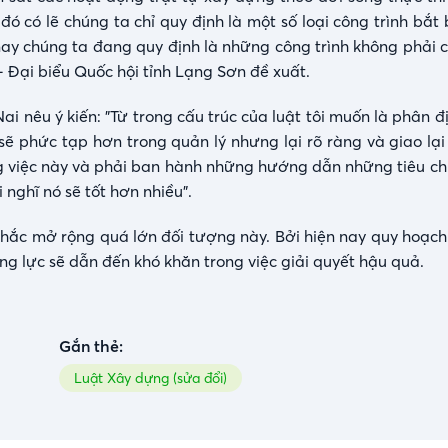
ó có lẽ chúng ta chỉ quy định là một số loại công trình bắt
 nay chúng ta đang quy định là những công trình không phải 
- Đại biểu Quốc hội tỉnh Lạng Sơn đề xuất.
 nêu ý kiến: "Từ trong cấu trúc của luật tôi muốn là phân đ
 sẽ phức tạp hơn trong quản lý nhưng lại rõ ràng và giao lạ
g việc này và phải ban hành những hướng dẫn những tiêu chí 
nghĩ nó sẽ tốt hơn nhiều".
n nhắc mở rộng quá lớn đối tượng này. Bởi hiện nay quy hoạc
ng lực sẽ dẫn đến khó khăn trong việc giải quyết hậu quả.
Gắn thẻ:
Luật Xây dựng (sửa đổi)