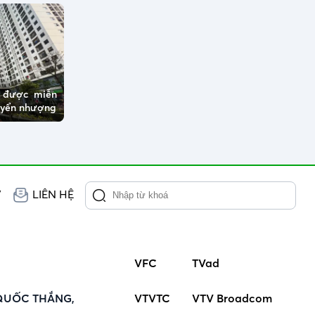
ở được miễn
huyển nhượng
V
LIÊN HỆ
VFC
TVad
QUỐC THẮNG,
VTVTC
VTV Broadcom