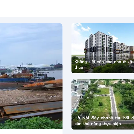
Không siết vốn cho nhà ở xã 
thuê
Hà Nội đẩy nhanh thu hồi 
còn khả năng thực hiện