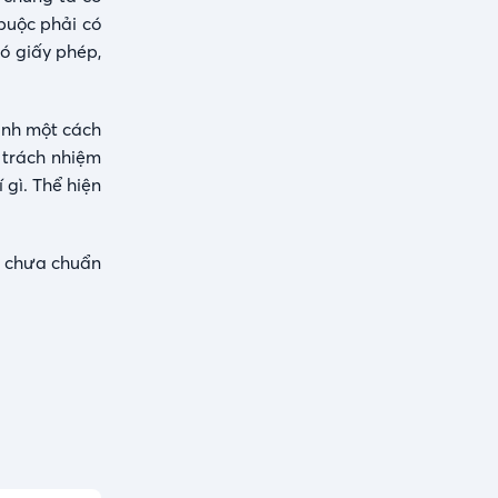
 buộc phải có
có giấy phép,
ịnh một cách
i trách nhiệm
gì. Thể hiện
h chưa chuẩn