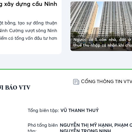
ng xây dựng cầu Ninh
ặt bằng, tạo sự đồng thuận
Ninh Cường vượt sông Ninh
điểm có tổng vốn đầu tư hơn
Người có 1 căn nhà, đất 
thuế thu nhập cá nhân khi c
CỔNG THÔNG TIN VT
I BÁO VTV
Tổng biên tập:
VŨ THANH THUỶ
Phó tổng biên
NGUYỄN THỊ MỸ HẠNH, PHẠM 
tập:
NGUYỄN TRỌNG NINH