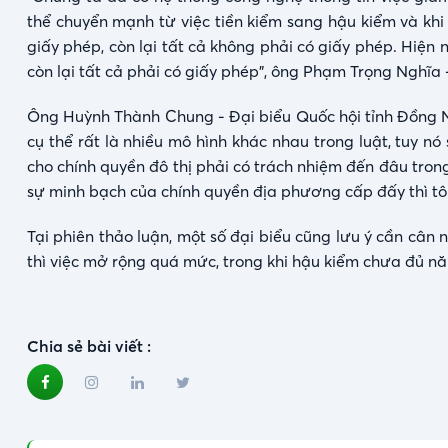
thể chuyển mạnh từ việc tiền kiểm sang hậu kiểm và khi đ
giấy phép, còn lại tất cả không phải có giấy phép. Hiện
còn lại tất cả phải có giấy phép", ông Phạm Trọng Nghĩa 
Ông Huỳnh Thành Chung - Đại biểu Quốc hội tỉnh Đồng Nai
cụ thể rất là nhiều mô hình khác nhau trong luật, tuy nó
cho chính quyền đô thị phải có trách nhiệm đến đâu tron
sự minh bạch của chính quyền địa phương cấp đấy thì tôi 
Tại phiên thảo luận, một số đại biểu cũng lưu ý cần câ
thì việc mở rộng quá mức, trong khi hậu kiểm chưa đủ nă
Chia sẻ bài viết :