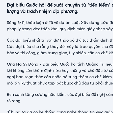
0:01
/
2:27
Đại biểu Quốc hội đề xuất chuyển từ “tiền kiểm”
Time
lượng và trách nhiệm địa phương.
Sáng 6/11, thảo luận ở Tổ về dự án Luật Xây dựng (sửa đổ
pháp lý trong việc triển khai quy định miễn giấy phép xâ
Các đại biểu nhất trí với dự thảo bỏ thủ tục thẩm định thi
Các đại biểu cho rằng thay đổi này là trao quyền chủ độ
bản vẽ thi công, giảm trung gian, tuy nhiên, cần cơ chế ki
Ông Hà Sỹ Đồng - Đại biểu Quốc hội tỉnh Quảng Trị nêu 
khi không còn thẩm định nữa hay không và chủ đầu tư có
nghị ban soạn thảo cân nhắc bổ sung thêm cơ chế kiểm soá
mô lớn, kỹ thuật phức tạp, bắt buộc chủ đầu tư phải thuê
Bên cạnh tăng cường hậu kiểm, các đại biểu đề nghị cầ
rõ ràng.
"Chúng ta đã có hệ thống công nghệ thông tin việc giám