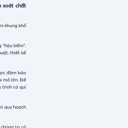
m soát chất
iện khung khổ
g "hậu kiểm".
uật, thiết kế
được đảm bảo
i mô lớn. Đề
 trình có qui
có quy hoạch
 chúng ta có