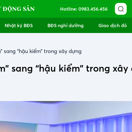
T ĐỘNG SẢN
Hotline:
0983.456.456
Nhật ký BĐS
BĐS nghỉ dưỡng
Giao dịch đỏ
m” sang “hậu kiểm” trong xây dựng
ểm” sang “hậu kiểm” trong xây