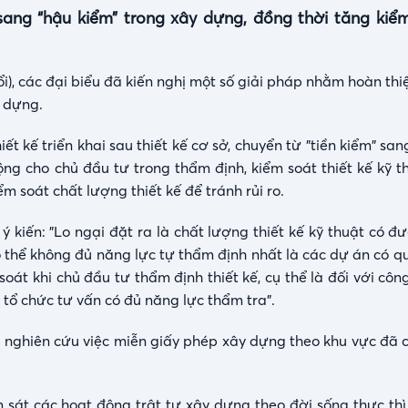
Auto
 sang “hậu kiểm” trong xây dựng, đồng thời tăng kiể
i), các đại biểu đã kiến nghị một số giải pháp nhằm hoàn th
y dựng.
ết kế triển khai sau thiết kế cơ sở, chuyển từ "tiền kiểm" san
ng cho chủ đầu tư trong thẩm định, kiểm soát thiết kế kỹ th
ểm soát chất lượng thiết kế để tránh rủi ro.
ý kiến: "Lo ngại đặt ra là chất lượng thiết kế kỹ thuật có 
 thể không đủ năng lực tự thẩm định nhất là các dự án có qu
t khi chủ đầu tư thẩm định thiết kế, cụ thể là đối với công
 tổ chức tư vấn có đủ năng lực thẩm tra".
n nghiên cứu việc miễn giấy phép xây dựng theo khu vực đã 
 sát các hoạt động trật tự xây dựng theo đời sống thực thì